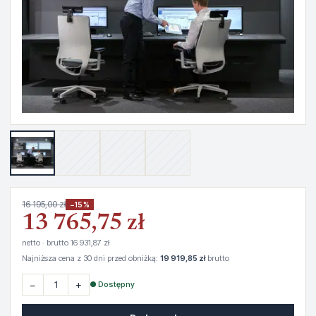
16 195,00 zł
−15%
13 765,75 zł
netto · brutto 16 931,87 zł
Najniższa cena z 30 dni przed obniżką:
19 919,85 zł
brutto
−
+
● Dostępny