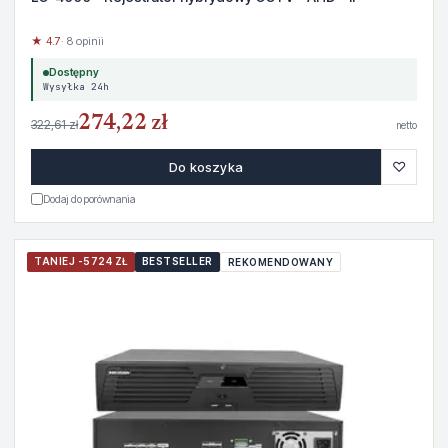
★ 4.7
· 8 opinii
Dostępny
Wysyłka 24h
274,22 zł
322,61 zł
netto
♡
Do koszyka
Dodaj do porównania
TANIEJ -5724 ZŁ
BESTSELLER
REKOMENDOWANY