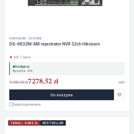
HIKVISION · ID 61345
DS-9632NI-M8 rejestrator NVR 32ch Hikvision
★ 5.0
· 7 opinii
Dostępny
Wysyłka 24h
7278,52 zł
11 932,00 zł
netto
♡
Do koszyka
Dodaj do porównania
TANIEJ -6485 ZŁ
BESTSELLER