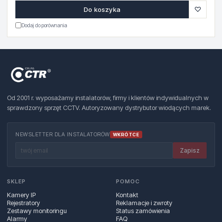
♡
Do koszyka
Dodaj do porównania
Od 2001 r. wyposażamy instalatorów, firmy i klientów indywidualnych w
sprawdzony sprzęt CCTV. Autoryzowany dystrybutor wiodących marek.
NEWSLETTER DLA INSTALATORÓW
WKRÓTCE
Zapisz
SKLEP
POMOC
Kamery IP
Kontakt
Rejestratory
Reklamacje i zwroty
Zestawy monitoringu
Status zamówienia
Alarmy
FAQ