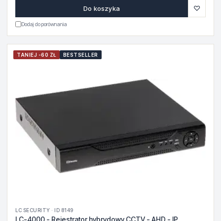
♡
Do koszyka
Dodaj do porównania
TANIEJ -60 ZŁ
BESTSELLER
LC SECURITY · ID 8149
LC-4000 - Rejestrator hybrydowy CCTV - AHD - IP