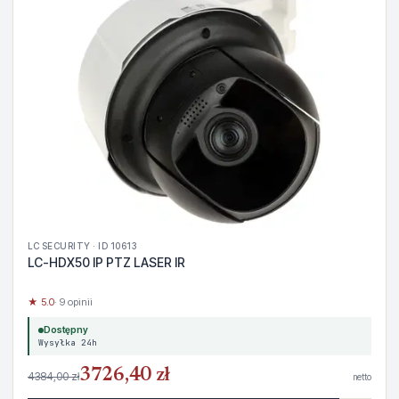
LC SECURITY · ID 10613
LC-HDX50 IP PTZ LASER IR
★ 5.0
· 9 opinii
Dostępny
Wysyłka 24h
3726,40 zł
4384,00 zł
netto