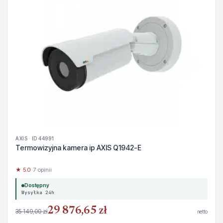
AXIS · ID 44991
Termowizyjna kamera ip AXIS Q1942-E
★ 5.0
· 7 opinii
Dostępny
Wysyłka 24h
29 876,65 zł
35 149,00 zł
netto