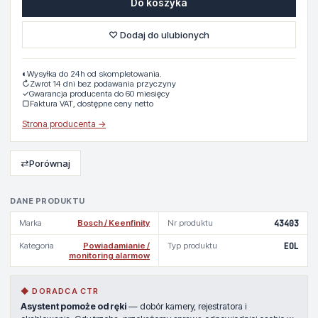
Do koszyka
♡ Dodaj do ulubionych
◐
Wysyłka do 24h od skompletowania.
↻
Zwrot 14 dni bez podawania przyczyny
✓
Gwarancja producenta do 60 miesięcy
▢
Faktura VAT, dostępne ceny netto
Strona producenta →
⇄
Porównaj
DANE PRODUKTU
Marka
Bosch / Keenfinity
Nr produktu
43403
Kategoria
Powiadamianie /
Typ produktu
EOL
monitoring alarmow
◆ DORADCA CTR
Asystent pomoże od ręki
— dobór kamery, rejestratora i