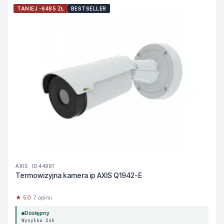
TANIEJ -6485 ZŁ
BESTSELLER
AXIS · ID 44991
Termowizyjna kamera ip AXIS Q1942-E
★ 5.0
· 7 opinii
Dostępny
Wysyłka 24h