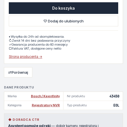
Do koszyka
♡ Dodaj do ulubionych
◐
Wysyłka do 24h od skompletowania.
↻
Zwrot 14 dni bez podawania przyczyny
✓
Gwarancja producenta do 60 miesięcy
▢
Faktura VAT, dostępne ceny netto
Strona producenta →
⇄
Porównaj
DANE PRODUKTU
Marka
Bosch / Keenfinity
Nr produktu
43450
Kategoria
Rejestratory NVR
Typ produktu
EOL
◆ DORADCA CTR
Asystent pomoże od ręki
— dobór kamery, rejestratora i