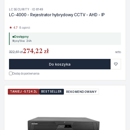
LC SECURITY · ID 8149
LC-4000 - Rejestrator hybrydowy CCTV - AHD - IP
★ 4.7
· 8 opinii
Dostępny
Wysyłka 24h
274,22 zł
322,61 zł
netto
♡
Do koszyka
Dodaj do porównania
TANIEJ -5724 ZŁ
BESTSELLER
REKOMENDOWANY