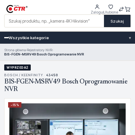
Zaloguj
Ulubione
Szukaj
Wszystkie kategorie
▾
Strona główna
›
Rejestratory NVR
›
BIS-FGEN-MSRV49 Bosch Oprogramowanie NVR
WYPRZEDAŻ
BOSCH / KEENFINITY ·
43450
BIS-FGEN-MSRV49 Bosch Oprogramowanie
NVR
−
15
%