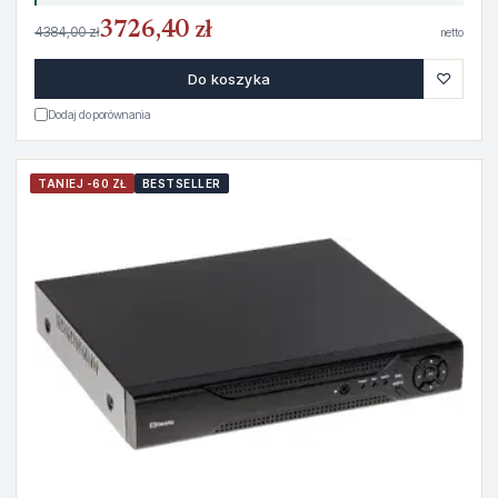
3726,40 zł
4384,00 zł
netto
♡
Do koszyka
Dodaj do porównania
TANIEJ -60 ZŁ
BESTSELLER