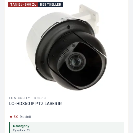
TANIEJ -809 ZŁ
BESTSELLER
LC SECURITY · ID 10613
LC-HDX50 IP PTZ LASER IR
★ 5.0
· 9 opinii
Dostępny
Wysyłka 24h