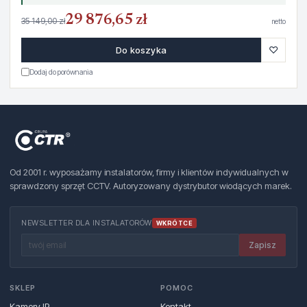
29 876,65 zł
35 149,00 zł
netto
♡
Do koszyka
Dodaj do porównania
Od 2001 r. wyposażamy instalatorów, firmy i klientów indywidualnych w
sprawdzony sprzęt CCTV. Autoryzowany dystrybutor wiodących marek.
NEWSLETTER DLA INSTALATORÓW
WKRÓTCE
Zapisz
SKLEP
POMOC
Kamery IP
Kontakt