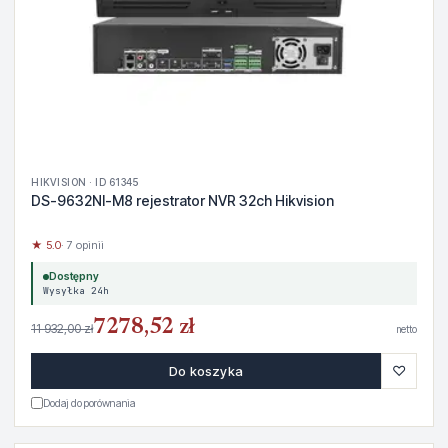
HIKVISION · ID 61345
DS-9632NI-M8 rejestrator NVR 32ch Hikvision
★ 5.0
· 7 opinii
Dostępny
Wysyłka 24h
7278,52 zł
11 932,00 zł
netto
♡
Do koszyka
Dodaj do porównania