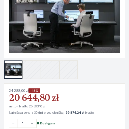
24 288,00 zł
−15%
20 644,80 zł
netto · brutto 25 393,10 zł
Najniższa cena z 30 dni przed obniżką:
29 874,24 zł
brutto
−
+
● Dostępny