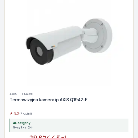
AXIS · ID 44991
Termowizyjna kamera ip AXIS Q1942-E
★ 5.0
· 7 opinii
Dostępny
Wysyłka 24h