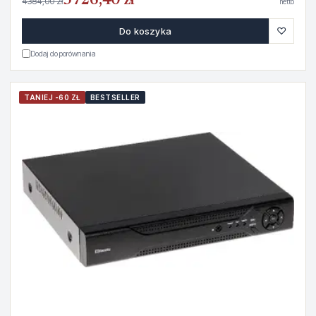
3726,40 zł
4384,00 zł
netto
♡
Do koszyka
Dodaj do porównania
TANIEJ -60 ZŁ
BESTSELLER