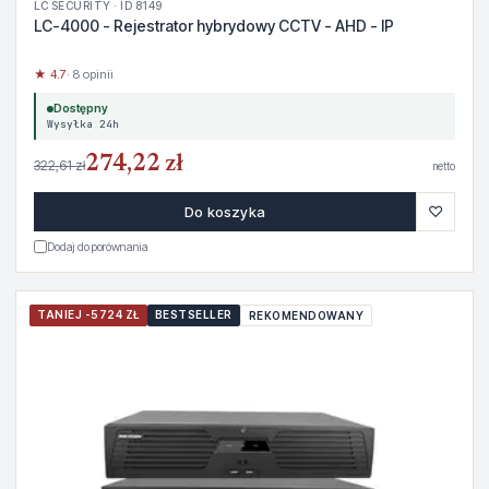
LC SECURITY · ID 8149
LC-4000 - Rejestrator hybrydowy CCTV - AHD - IP
★ 4.7
· 8 opinii
Dostępny
Wysyłka 24h
274,22 zł
322,61 zł
netto
♡
Do koszyka
Dodaj do porównania
TANIEJ -5724 ZŁ
BESTSELLER
REKOMENDOWANY