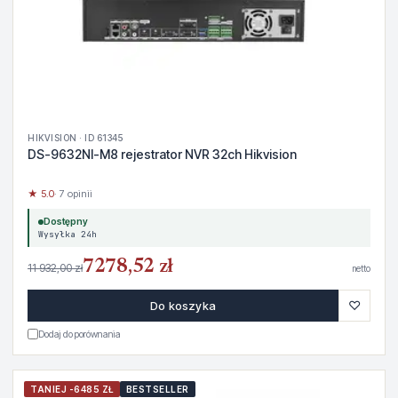
HIKVISION · ID 61345
DS-9632NI-M8 rejestrator NVR 32ch Hikvision
★ 5.0
· 7 opinii
Dostępny
Wysyłka 24h
7278,52 zł
11 932,00 zł
netto
♡
Do koszyka
Dodaj do porównania
TANIEJ -6485 ZŁ
BESTSELLER