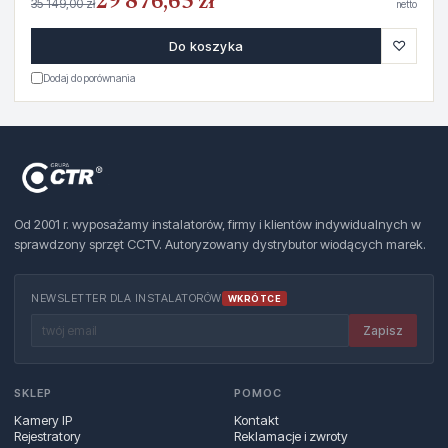
29 876,65 zł
35 149,00 zł
netto
♡
Do koszyka
Dodaj do porównania
Od 2001 r. wyposażamy instalatorów, firmy i klientów indywidualnych w
sprawdzony sprzęt CCTV. Autoryzowany dystrybutor wiodących marek.
NEWSLETTER DLA INSTALATORÓW
WKRÓTCE
Zapisz
SKLEP
POMOC
Kamery IP
Kontakt
Rejestratory
Reklamacje i zwroty