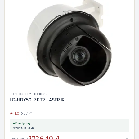
LC SECURITY · ID 10613
LC-HDX50 IP PTZ LASER IR
★ 5.0
· 9 opinii
Dostępny
Wysyłka 24h