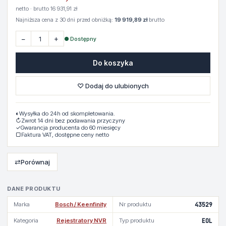
netto · brutto 16 931,91 zł
Najniższa cena z 30 dni przed obniżką:
19 919,89 zł
brutto
−
+
● Dostępny
Do koszyka
♡ Dodaj do ulubionych
◐
Wysyłka do 24h od skompletowania.
↻
Zwrot 14 dni bez podawania przyczyny
✓
Gwarancja producenta do 60 miesięcy
▢
Faktura VAT, dostępne ceny netto
⇄
Porównaj
DANE PRODUKTU
Marka
Bosch / Keenfinity
Nr produktu
43529
Kategoria
Rejestratory NVR
Typ produktu
EOL