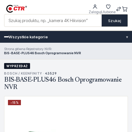
Zaloguj
Ulubione
Szukaj
Wszystkie kategorie
▾
Strona główna
›
Rejestratory NVR
›
BIS-BASE-PLUS46 Bosch Oprogramowanie NVR
WYPRZEDAŻ
BOSCH / KEENFINITY ·
43529
BIS-BASE-PLUS46 Bosch Oprogramowanie
NVR
−
15
%