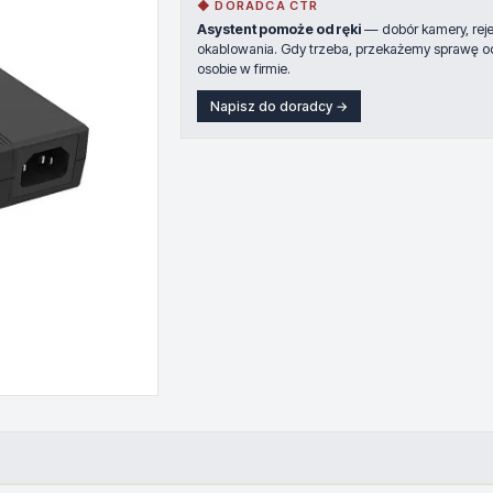
◆ DORADCA CTR
Asystent pomoże od ręki
— dobór kamery, rejes
okablowania. Gdy trzeba, przekażemy sprawę o
osobie w firmie.
Napisz do doradcy →