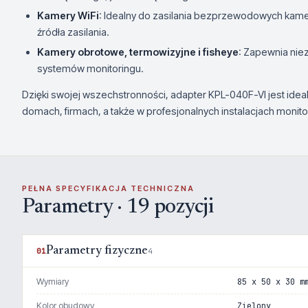
Kamery WiFi
: Idealny do zasilania bezprzewodowych kame
źródła zasilania.
Kamery obrotowe, termowizyjne i fisheye
: Zapewnia ni
systemów monitoringu.
Dzięki swojej wszechstronności, adapter KPL-040F-VI jest id
domach, firmach, a także w profesjonalnych instalacjach monit
PEŁNA SPECYFIKACJA TECHNICZNA
Parametry · 19 pozycji
Parametry fizyczne
01
4
Wymiary
85 x 50 x 30 m
Kolor obudowy
Zielony