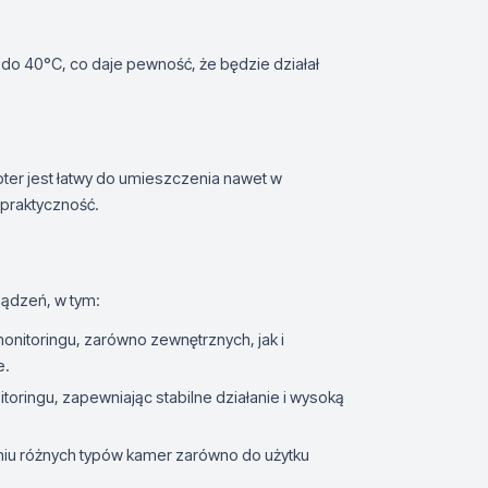
do 40°C, co daje pewność, że będzie działał
ter jest łatwy do umieszczenia nawet w
 praktyczność.
ządzeń, w tym:
monitoringu, zarówno zewnętrznych, jak i
e.
toringu, zapewniając stabilne działanie i wysoką
aniu różnych typów kamer zarówno do użytku