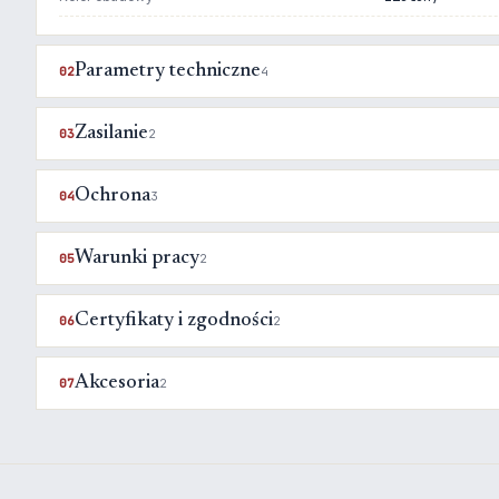
Parametry techniczne
02
4
Zasilanie
03
2
Ochrona
04
3
Warunki pracy
05
2
Certyfikaty i zgodności
06
2
Akcesoria
07
2