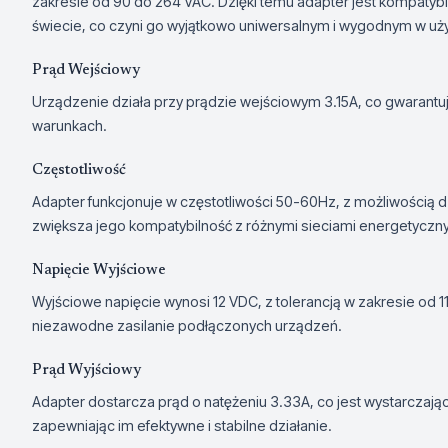
zakresie od 90 do 264 VAC. Dzięki temu adapter jest kompatybi
świecie, co czyni go wyjątkowo uniwersalnym i wygodnym w uży
Prąd Wejściowy
Urządzenie działa przy prądzie wejściowym 3.15A, co gwarantu
warunkach.
Częstotliwość
Adapter funkcjonuje w częstotliwości 50-60Hz, z możliwością 
zwiększa jego kompatybilność z różnymi sieciami energetyczn
Napięcie Wyjściowe
Wyjściowe napięcie wynosi 12 VDC, z tolerancją w zakresie od 11
niezawodne zasilanie podłączonych urządzeń.
Prąd Wyjściowy
Adapter dostarcza prąd o natężeniu 3.33A, co jest wystarczając
zapewniając im efektywne i stabilne działanie.