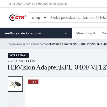
Pn–Pt 9:00–17:00 · +48 504 500 007
info@ctr.pl
Wszystkie kategorie
Monitoring IP
Ze
▾
Strona główna
›
Zasilacze buforowe
›
HikVision Adapter,KPL-040F-VI,12V3.33A,4
WYPRZEDAŻ
HIKVISION ·
28923
HikVision Adapter,KPL-040F-VI,1
−
15
%