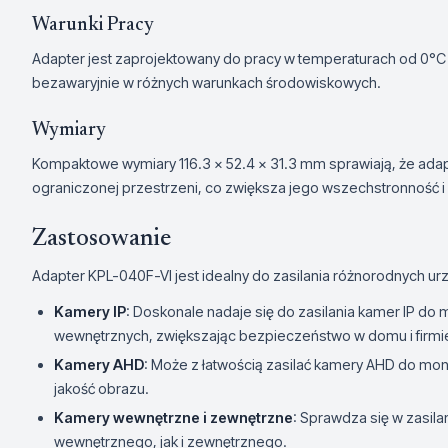
Warunki Pracy
Adapter jest zaprojektowany do pracy w temperaturach od 0°C 
bezawaryjnie w różnych warunkach środowiskowych.
Wymiary
Kompaktowe wymiary 116.3 x 52.4 x 31.3 mm sprawiają, że adap
ograniczonej przestrzeni, co zwiększa jego wszechstronność i
Zastosowanie
Adapter KPL-040F-VI jest idealny do zasilania różnorodnych ur
Kamery IP
: Doskonale nadaje się do zasilania kamer IP do 
wewnętrznych, zwiększając bezpieczeństwo w domu i firmi
Kamery AHD
: Może z łatwością zasilać kamery AHD do moni
jakość obrazu.
Kamery wewnętrzne i zewnętrzne
: Sprawdza się w zasil
wewnętrznego, jak i zewnętrznego.