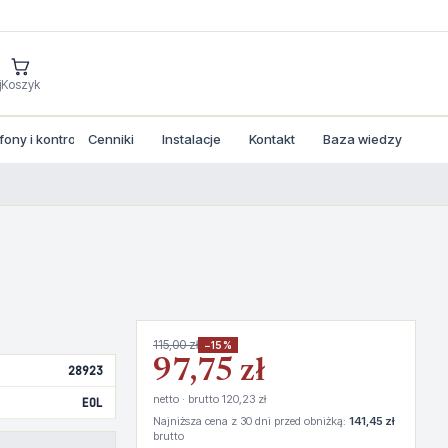
j
Koszyk
ny i kontrola dostepu
Cenniki
Instalacje
Kontakt
Baza wiedzy
115,00 zł
−15%
97,75 zł
28923
netto · brutto 120,23 zł
EOL
Najniższa cena z 30 dni przed obniżką:
141,45 zł
brutto