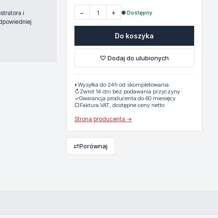
−
+
● Dostępny
tratora i
dpowiedniej
Do koszyka
♡ Dodaj do ulubionych
◐
Wysyłka do 24h od skompletowania.
↻
Zwrot 14 dni bez podawania przyczyny
✓
Gwarancja producenta do 60 miesięcy
▢
Faktura VAT, dostępne ceny netto
Strona producenta →
⇄
Porównaj