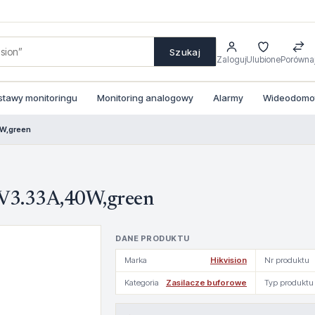
Szukaj
Zaloguj
Ulubione
Porówna
stawy monitoringu
Monitoring analogowy
Alarmy
Wideodomofo
0W,green
2V3.33A,40W,green
DANE PRODUKTU
Marka
Hikvision
Nr produktu
Kategoria
Zasilacze buforowe
Typ produktu