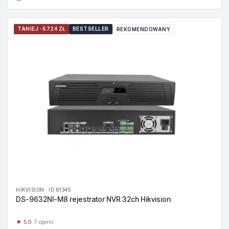
TANIEJ -5724 ZŁ
BESTSELLER
REKOMENDOWANY
HIKVISION · ID 61345
DS-9632NI-M8 rejestrator NVR 32ch Hikvision
★ 5.0
· 7 opinii