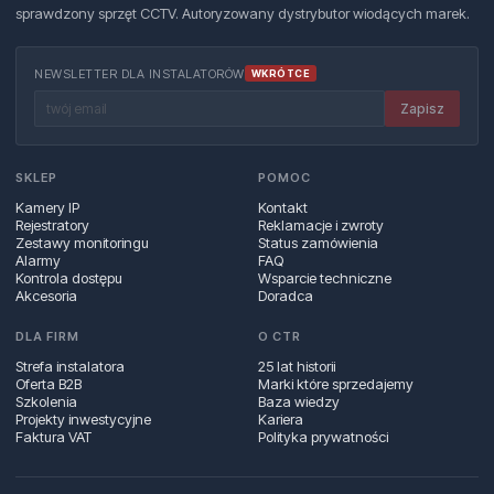
sprawdzony sprzęt CCTV. Autoryzowany dystrybutor wiodących marek.
NEWSLETTER DLA INSTALATORÓW
WKRÓTCE
Zapisz
SKLEP
POMOC
Kamery IP
Kontakt
Rejestratory
Reklamacje i zwroty
Zestawy monitoringu
Status zamówienia
Alarmy
FAQ
Kontrola dostępu
Wsparcie techniczne
Akcesoria
Doradca
DLA FIRM
O CTR
Strefa instalatora
25 lat historii
Oferta B2B
Marki które sprzedajemy
Szkolenia
Baza wiedzy
Projekty inwestycyjne
Kariera
Faktura VAT
Polityka prywatności