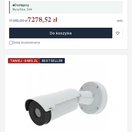
Dostępny
Wysyłka 24h
7278,52 zł
11 932,00 zł
netto
♡
Do koszyka
Dodaj do porównania
TANIEJ -6485 ZŁ
BESTSELLER