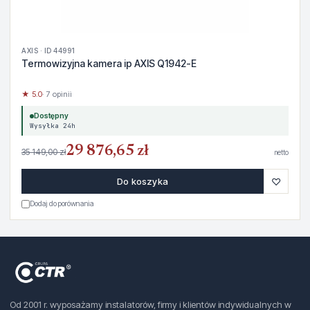
AXIS · ID 44991
Termowizyjna kamera ip AXIS Q1942-E
★ 5.0
· 7 opinii
Dostępny
Wysyłka 24h
29 876,65 zł
35 149,00 zł
netto
♡
Do koszyka
Dodaj do porównania
Od 2001 r. wyposażamy instalatorów, firmy i klientów indywidualnych w