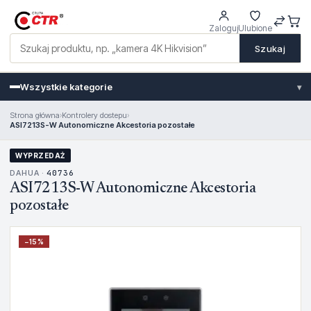
Zaloguj
Ulubione
Szukaj
Wszystkie kategorie
▾
Strona główna
›
Kontrolery dostepu
›
ASI7213S-W Autonomiczne Akcestoria pozostałe
WYPRZEDAŻ
DAHUA ·
40736
ASI7213S-W Autonomiczne Akcestoria
pozostałe
−
15
%