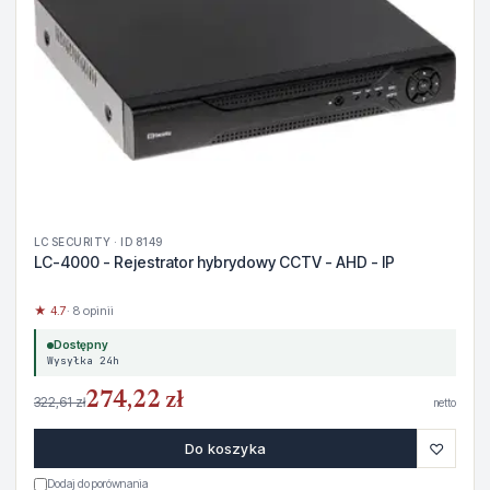
LC SECURITY · ID 8149
LC-4000 - Rejestrator hybrydowy CCTV - AHD - IP
★ 4.7
· 8 opinii
Dostępny
Wysyłka 24h
274,22 zł
322,61 zł
netto
♡
Do koszyka
Dodaj do porównania