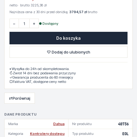
netto · brutto 3225,38 zł
Najniższa cena z 30 dni przed obniżką:
3794,57 zł
brutto
−
+
● Dostępny
Do koszyka
♡ Dodaj do ulubionych
◐
Wysyłka do 24h od skompletowania.
↻
Zwrot 14 dni bez podawania przyczyny
✓
Gwarancja producenta do 60 miesięcy
▢
Faktura VAT, dostępne ceny netto
⇄
Porównaj
DANE PRODUKTU
Marka
Dahua
Nr produktu
40736
Kategoria
Kontrolery dostepu
Typ produktu
EOL