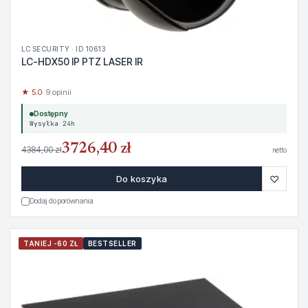
LC SECURITY · ID 10613
LC-HDX50 IP PTZ LASER IR
★ 5.0
· 9 opinii
Dostępny
Wysyłka 24h
3726,40 zł
4384,00 zł
netto
♡
Do koszyka
Dodaj do porównania
TANIEJ -60 ZŁ
BESTSELLER