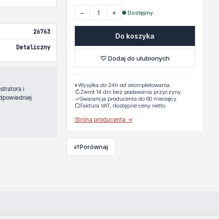
−
+
● Dostępny
26763
Do koszyka
Detaliczny
♡ Dodaj do ulubionych
◐
Wysyłka do 24h od skompletowania.
tratora i
↻
Zwrot 14 dni bez podawania przyczyny
dpowiedniej
✓
Gwarancja producenta do 60 miesięcy
▢
Faktura VAT, dostępne ceny netto
Strona producenta →
⇄
Porównaj