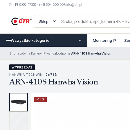
Pn–Pt 9:00–17:00 · +48 504 500 007
info@ctr.pl
Wszystkie kategorie
Monitoring IP
Ze
▾
Strona główna
›
Kamery IP wandaloodporne
›
ARN-410S Hanwha Vision
WYPRZEDAŻ
HANWHA TECHWIN ·
26763
ARN-410S Hanwha Vision
−
15
%