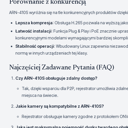
Porównanie z konkurencją
ARN-410S wyróżnia się na tle konkurencyjnych produktów dzięki
Lepsza kompresja
: Obsługa H.265 pozwala na wyższą jak
Łatwość instalacji
: Funkcja Plug & Play i PoE znacznie upra
konkurencyjnymi modelami wymagającymi bardziej skomplik
Stabilność operacji
: Wbudowany Linux zapewnia niezawodno
normą w innych urządzeniach tej klasy.
Najczęściej Zadawane Pytania (FAQ)
Czy ARN-410S obsługuje zdalny dostęp?
Tak, dzięki wsparciu dla P2P, rejestrator umożliwia zda
miejsca na świecie.
Jakie kamery są kompatybilne z ARN-410S?
Rejestrator obsługuje kamery zgodne z protokołem ONVI
Jaka jest maksymalna pojemność dysku twardego obs