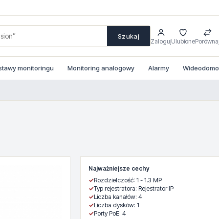
Szukaj
Zaloguj
Ulubione
Porówna
stawy monitoringu
Monitoring analogowy
Alarmy
Wideodomofo
Najważniejsze cechy
✓
Rozdzielczość: 1 - 1.3 MP
✓
Typ rejestratora: Rejestrator IP
✓
Liczba kanałów: 4
✓
Liczba dysków: 1
✓
Porty PoE: 4