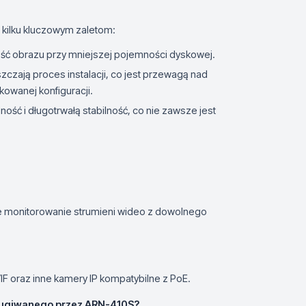
 kilku kluczowym zaletom:
ość obrazu przy mniejszej pojemności dyskowej.
szczają proces instalacji, co jest przewagą nad
owanej konfiguracji.
ść i długotrwałą stabilność, co nie zawsze jest
lne monitorowanie strumieni wideo z dowolnego
F oraz inne kamery IP kompatybilne z PoE.
ługiwanego przez ARN-410S?