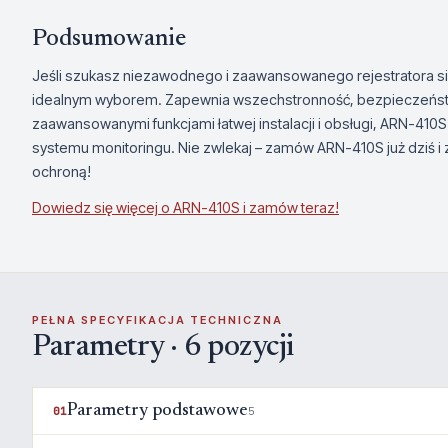
Podsumowanie
Jeśli szukasz niezawodnego i zaawansowanego rejestratora si
idealnym wyborem. Zapewnia wszechstronność, bezpieczeństwo
zaawansowanymi funkcjami łatwej instalacji i obsługi, ARN-41
systemu monitoringu. Nie zwlekaj – zamów ARN-410S już dziś i 
ochroną!
Dowiedz się więcej o ARN-410S i zamów teraz!
PEŁNA SPECYFIKACJA TECHNICZNA
Parametry · 6 pozycji
Parametry podstawowe
01
5