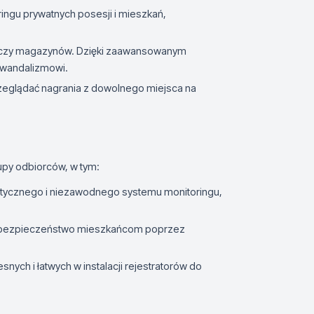
ringu prywatnych posesji i mieszkań,
ur czy magazynów. Dzięki zaawansowanym
 wandalizmowi.
rzeglądać nagrania z dowolnego miejsca na
upy odbiorców, w tym:
astycznego i niezawodnego systemu monitoringu,
ć bezpieczeństwo mieszkańcom poprzez
nych i łatwych w instalacji rejestratorów do