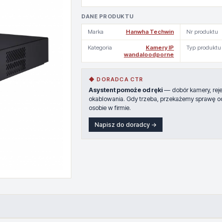
DANE PRODUKTU
Marka
Hanwha Techwin
Nr produktu
Kategoria
Kamery IP
Typ produktu
wandaloodporne
◆ DORADCA CTR
Asystent pomoże od ręki
— dobór kamery, rejes
okablowania. Gdy trzeba, przekażemy sprawę o
osobie w firmie.
Napisz do doradcy →