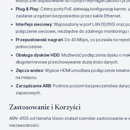
elastyczne dopasowanie do różnych wymagań jakości i pr
Plug & Play
: Cztery porty PoE ułatwiają konfigurację kamer
zasilanie urządzeń bezpośrednio przez kable Ethernet.
Interfejs sieciowy
: Wyposażony w port LAN (10/100) oraz p
połączenie sieciowe, niezbędne do zdalnego monitoringu i
Przepustowość nagrań
: Do 40 Mbps, co pozwala na rejest
jednocześnie.
Obsługa dysków HDD
: Możliwość podłączenia dysku o m
długoterminowe przechowywanie dużej ilości danych.
Złącza wideo
: Wyjście HDMI umożliwia podłączenie lokaln
na miejscu.
Zarządzanie ARB
: Podnosi poziom bezpieczeństwa danyc
zapasowych.
Zastosowanie i Korzyści
ARN-410S od Hanwha Vision znalazł szerokie zastosowanie w wi
niezawodności: