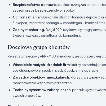
Bezpieczeństwo domowe
: Idealne rozwiązanie do monito
zapewniające bezpieczeństwo i spokój.
Ochrona mienia
: Doskonałe dla monitoringu sklepów, bi
funkcjom, rejestrator pomaga w zapobieganiu kradzieżom i
Zdalny monitoring
: Dzięki P2P, użytkownicy mogą łatwo p
świecie, używając smartfona lub komputera.
Docelowa grupa klientów
Rejestrator sieciowy ARN-410S skierowany jest do szerokiej gr
Właściciele małych i średnich firm
: którzy potrzebują el
aby chronić swoje zasoby i śledzić codzienne operacje.
Zarządcy obiektów mieszkalnych
: którzy chcą zapewni
monitorowanie wspólnych przestrzeni.
Technicy systemów zabezpieczeń
: poszukujący nowoczes
swoich projektów.