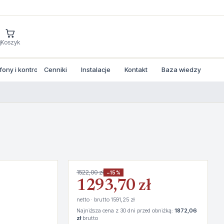
j
Koszyk
ny i kontrola dostepu
Cenniki
Instalacje
Kontakt
Baza wiedzy
1522,00 zł
−15%
1293,70 zł
netto · brutto 1591,25 zł
Najniższa cena z 30 dni przed obniżką:
1872,06
zł
brutto