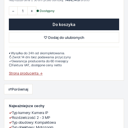
Najniższa cena z 30 dni przed obniżką:
1498,14 zł
brutto
−
+
● Dostępny
Do koszyka
♡ Dodaj do ulubionych
◐
Wysyłka do 24h od skompletowania.
↻
Zwrot 14 dni bez podawania przyczyny
✓
Gwarancja producenta do 60 miesięcy
▢
Faktura VAT, dostępne ceny netto
Strona producenta →
⇄
Porównaj
Najważniejsze cechy
✓
Typ kamery: Kamera IP
✓
Rozdzielczość: 2 - 3 MP
✓
Typ obudowy: Kompaktowa
✓
Typ obiektywu: Motozoom