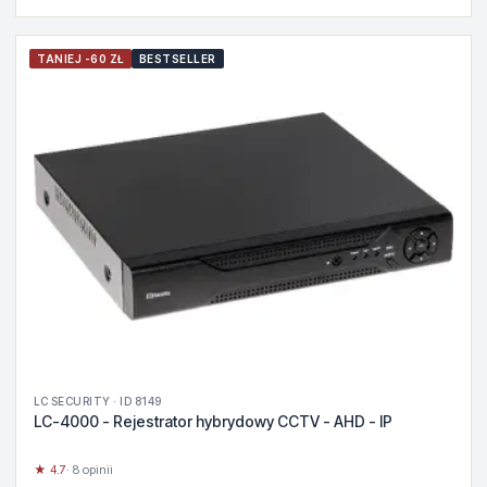
TANIEJ -60 ZŁ
BESTSELLER
LC SECURITY · ID 8149
LC-4000 - Rejestrator hybrydowy CCTV - AHD - IP
★ 4.7
· 8 opinii