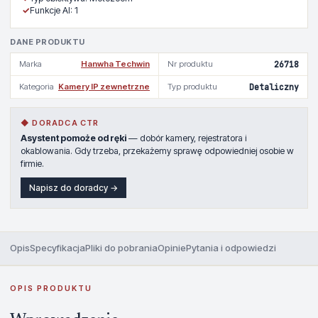
✓
Funkcje AI: 1
DANE PRODUKTU
Marka
Hanwha Techwin
Nr produktu
26718
Kategoria
Kamery IP zewnetrzne
Typ produktu
Detaliczny
◆ DORADCA CTR
Asystent pomoże od ręki
— dobór kamery, rejestratora i
okablowania. Gdy trzeba, przekażemy sprawę odpowiedniej osobie w
firmie.
Napisz do doradcy →
Opis
Specyfikacja
Pliki do pobrania
Opinie
Pytania i odpowiedzi
OPIS PRODUKTU