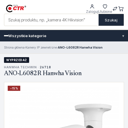
Zaloguj
Ulubione
Szukaj
Wszystkie kategorie
▾
Strona główna
›
Kamery IP zewnetrzne
›
ANO-L6082R Hanwha Vision
WYPRZEDAŻ
HANWHA TECHWIN ·
26718
ANO-L6082R Hanwha Vision
−
15
%