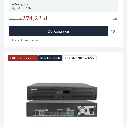
Dostępny
Wysyłka 24h
274,22 zł
322,61 zł
netto
♡
Do koszyka
Dodaj do porównania
TANIEJ -5724 ZŁ
BESTSELLER
REKOMENDOWANY