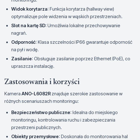
Widok korytarza
: Funkcja korytarza (hallway view)
optymalizuje pole widzenia w wąskich przestrzeniach.
Slot na kartę SD
: Umożliwia lokalne przechowywanie
nagrań.
Odporność
: Klasa szczelności IP66 gwarantuje odporność
na pył i wodę.
Zasilanie
: Obsługuje zasilanie poprzez Ethernet (PoE), co
upraszcza instalację.
Zastosowania i korzyści
Kamera
ANO-L6082R
znajduje szerokie zastosowanie w
różnych scenariuszach monitoringu:
Bezpieczeństwo publiczne
: Idealna do miejskiego
monitoringu, kontrolowania ruchu i zabezpieczania
przestrzeni publicznych.
Obiekty przemysłowe
: Doskonała do monitorowania hal