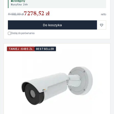
Dostępny
Wysyłka 24h
7278,52 zł
11 932,00 zł
netto
♡
Do koszyka
Dodaj do porównania
TANIEJ -6485 ZŁ
BESTSELLER