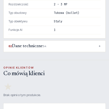
Rozdzielczość
2 - 3 MP
Typ obudowy
Tubowa (bullet)
Typ obiektywu
Staly
Funkcje AI
1
Dane techniczne
02
54
OPINIE KLIENTÓW
Co mówią klienci
★
Brak opinii o tym produkcie.