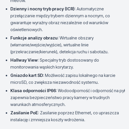
metrów.
Dzienny i nocny tryb pracy (ICR)
: Automatyczne
przełączanie między trybem dziennym a nocnym, co
gwarantuje wyraźny obraz niezależnie od warunków
oświetleniowych.
Funkcje analizy obrazu
: Wirtualne obszary
(włamanie/wejście/wyjście), wirtualne linie
(przekraczanie/kierunek), detekcja ruchu i sabotażu.
Hallway View
: Specjalny tryb dostosowany do
monitorowania wąskich korytarzy.
Gniazdo kart SD
: Możliwość zapisu lokalnego na karcie
microSD, co zwiększa niezawodność systemu.
Klasa odporności IP66
: Wodoodporność i odporność na pył
zapewnia bezpieczeństwo pracy kamery w trudnych
warunkach atmosferycznych.
Zasilanie PoE
: Zasilanie poprzez Ethernet, co upraszcza
instalację i zmniejsza koszty wdrożenia.