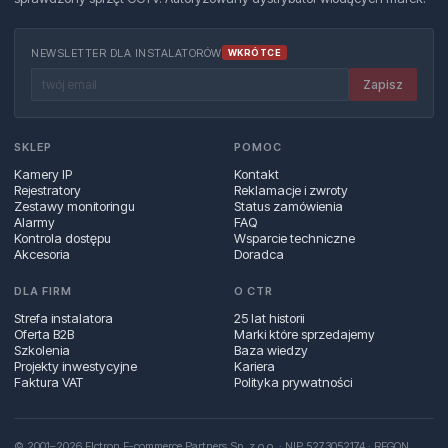
NEWSLETTER DLA INSTALATORÓW
WKRÓTCE
Zapisz
SKLEP
POMOC
Kamery IP
Kontakt
Rejestratory
Reklamacje i zwroty
Zestawy monitoringu
Status zamówienia
Alarmy
FAQ
Kontrola dostępu
Wsparcie techniczne
Akcesoria
Doradca
DLA FIRM
O CTR
Strefa instalatora
25 lat historii
Oferta B2B
Marki które sprzedajemy
Szkolenia
Baza wiedzy
Projekty inwestycyjne
Kariera
Faktura VAT
Polityka prywatności
© 2001–2026 Elctron E-commerce Partners Sp. z o.o. · NIP 5273052174 · REGON