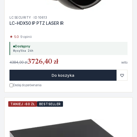
LC SECURITY · ID 10613
LC-HDX50 IP PTZ LASER IR
★ 5.0
· 9 opinii
Dostępny
Wysyłka 24h
3726,40 zł
4384,00 zł
netto
♡
Do koszyka
Dodaj do porównania
TANIEJ -60 ZŁ
BESTSELLER