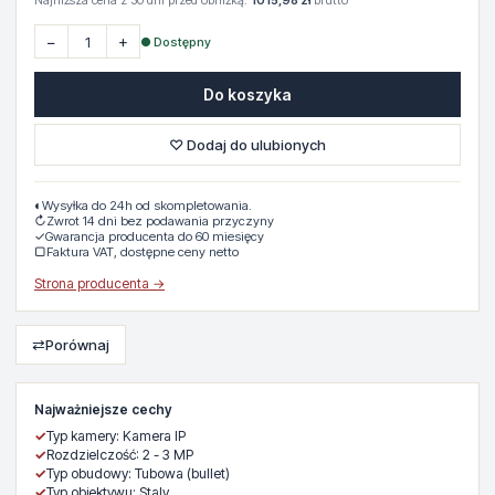
Najniższa cena z 30 dni przed obniżką:
1015,98 zł
brutto
−
+
● Dostępny
Do koszyka
♡ Dodaj do ulubionych
◐
Wysyłka do 24h od skompletowania.
↻
Zwrot 14 dni bez podawania przyczyny
✓
Gwarancja producenta do 60 miesięcy
▢
Faktura VAT, dostępne ceny netto
Strona producenta →
⇄
Porównaj
Najważniejsze cechy
✓
Typ kamery: Kamera IP
✓
Rozdzielczość: 2 - 3 MP
✓
Typ obudowy: Tubowa (bullet)
✓
Typ obiektywu: Staly