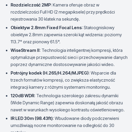
Rozdzielczość 2MP
: Kamera oferuje obraz w
rozdzielczości Full HD (2 megapiksele) przy prędkości
rejestrowania 30 klatek na sekundę.
Obiektyw 2.8mm Fixed Focal Lens
: Stałoogniskowy
obiektyw 2.8mm zapewnia szeroki kąt widzenia: poziomy
113.7° oraz pionowy 61.5°.
WiseStream II
: Technologia inteligentnej kompresji, która
optymalizuje przepustowość sieci i przechowywanie danych
poprzez dynamiczne dostosowywanie jakości wideo.
Potrójny kodek (H.265/H.264/MJPEG)
: Wsparcie dla
trzech formatów kompresji, co zwiększa elastyczność
integracji kamery z różnymi systemami monitoringu.
120dB WDR
: Technologia szerokiego zakresu dynamiki
(Wide Dynamic Range) zapewnia doskonałą jakość obrazu
nawet w warunkach wysokiego kontrastu oświetleniowego.
IR LED 30m (98.43ft)
: Wbudowane diody podczerwieni
umożliwiają nocne monitorowanie na odległość do 30