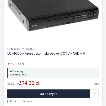
LC SECURITY · ID 8149
LC-4000 - Rejestrator hybrydowy CCTV - AHD - IP
★ 4.7
· 8 opinii
Dostępny
Wysyłka 24h
274,22 zł
322,61 zł
netto
♡
Do koszyka
Dodaj do porównania