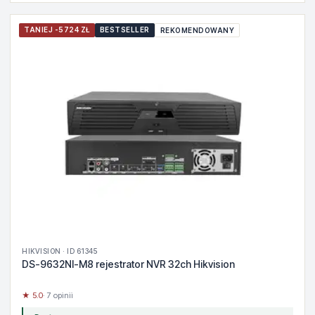
TANIEJ -5724 ZŁ
BESTSELLER
REKOMENDOWANY
HIKVISION · ID 61345
DS-9632NI-M8 rejestrator NVR 32ch Hikvision
★ 5.0
· 7 opinii