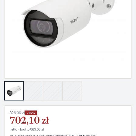
826,00 zł
−15%
702,10 zł
netto · brutto 863,58 zł