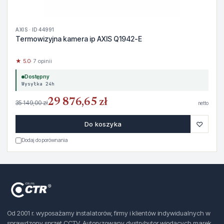
AXIS · ID 44991
Termowizyjna kamera ip AXIS Q1942-E
★ 5.0
· 7 opinii
Dostępny
Wysyłka 24h
29 876,65 zł
35 149,00 zł
netto
♡
Do koszyka
Dodaj do porównania
Od 2001 r. wyposażamy instalatorów, firmy i klientów indywidualnych w
sprawdzony sprzęt CCTV. Autoryzowany dystrybutor wiodących marek.