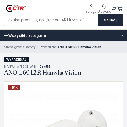
Zaloguj
Ulubione
Szukaj
Wszystkie kategorie
▾
Strona główna
›
Kamery IP zewnetrzne
›
ANO-L6012R Hanwha Vision
WYPRZEDAŻ
HANWHA TECHWIN ·
26650
ANO-L6012R Hanwha Vision
−
15
%