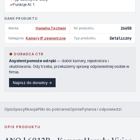
✓
Funkcje AI: 1
DANE PRODUKTU
Marka
Hanwha Techwin
Nr produktu
26650
Kategoria
Kamery IP zewnetrzne
Typ produktu
Detaliczny
◆ DORADCA CTR
Asystent pomoże od ręki
— dobór kamery, rejestratora i
okablowania. Gdy trzeba, przekażemy sprawę odpowiedniej osobie w
firmie.
Napisz do doradcy →
Opis
Specyfikacja
Pliki do pobrania
Opinie
Pytania i odpowiedzi
OPIS PRODUKTU