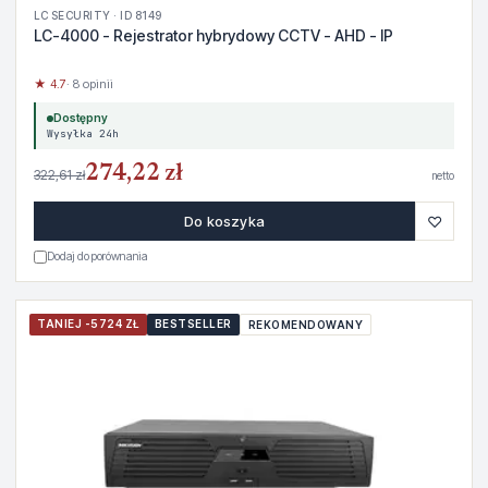
LC SECURITY · ID 8149
LC-4000 - Rejestrator hybrydowy CCTV - AHD - IP
★ 4.7
· 8 opinii
Dostępny
Wysyłka 24h
274,22 zł
322,61 zł
netto
♡
Do koszyka
Dodaj do porównania
TANIEJ -5724 ZŁ
BESTSELLER
REKOMENDOWANY