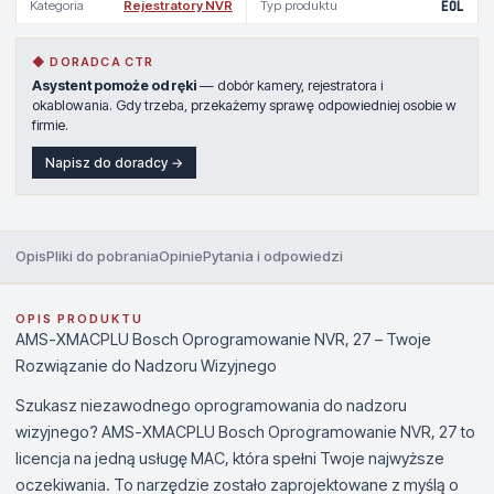
Kategoria
Rejestratory NVR
Typ produktu
EOL
◆ DORADCA CTR
Asystent pomoże od ręki
— dobór kamery, rejestratora i
okablowania. Gdy trzeba, przekażemy sprawę odpowiedniej osobie w
firmie.
Napisz do doradcy →
Opis
Pliki do pobrania
Opinie
Pytania i odpowiedzi
OPIS PRODUKTU
AMS-XMACPLU Bosch Oprogramowanie NVR, 27 – Twoje
Rozwiązanie do Nadzoru Wizyjnego
Szukasz niezawodnego oprogramowania do nadzoru
wizyjnego? AMS-XMACPLU Bosch Oprogramowanie NVR, 27 to
licencja na jedną usługę MAC, która spełni Twoje najwyższe
oczekiwania. To narzędzie zostało zaprojektowane z myślą o