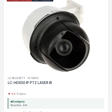
LC SECURITY · ID 10613
LC-HDX50 IP PTZ LASER IR
★ 5.0
· 9 opinii
Dostępny
Wysyłka 24h