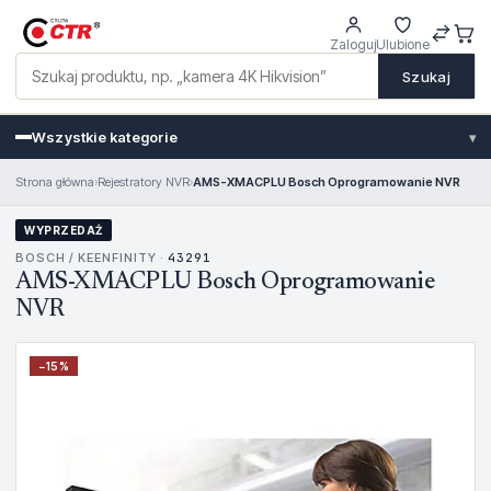
Zaloguj
Ulubione
Szukaj
Wszystkie kategorie
▾
Strona główna
›
Rejestratory NVR
›
AMS-XMACPLU Bosch Oprogramowanie NVR
WYPRZEDAŻ
BOSCH / KEENFINITY ·
43291
AMS-XMACPLU Bosch Oprogramowanie
NVR
−
15
%