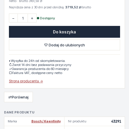
netto · brutto 3161,59 zł
Najniższa cena z 30 dni przed obniżką:
3719,52 zł
brutto
−
+
● Dostępny
Do koszyka
♡ Dodaj do ulubionych
◐
Wysyłka do 24h od skompletowania.
↻
Zwrot 14 dni bez podawania przyczyny
✓
Gwarancja producenta do 60 miesięcy
▢
Faktura VAT, dostępne ceny netto
Strona producenta →
⇄
Porównaj
DANE PRODUKTU
Marka
Bosch / Keenfinity
Nr produktu
43291