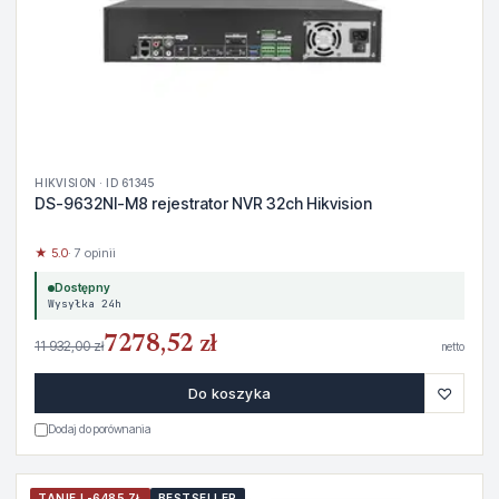
HIKVISION · ID 61345
DS-9632NI-M8 rejestrator NVR 32ch Hikvision
★ 5.0
· 7 opinii
Dostępny
Wysyłka 24h
7278,52 zł
11 932,00 zł
netto
♡
Do koszyka
Dodaj do porównania
TANIEJ -6485 ZŁ
BESTSELLER