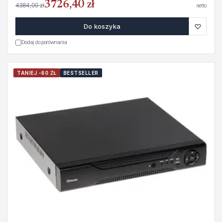
3726,40 zł
4384,00 zł
netto
♡
Do koszyka
Dodaj do porównania
TANIEJ -60 ZŁ
BESTSELLER