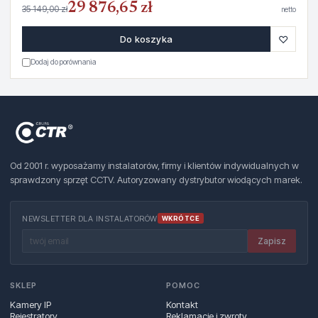
29 876,65 zł
35 149,00 zł
netto
♡
Do koszyka
Dodaj do porównania
Od 2001 r. wyposażamy instalatorów, firmy i klientów indywidualnych w
sprawdzony sprzęt CCTV. Autoryzowany dystrybutor wiodących marek.
NEWSLETTER DLA INSTALATORÓW
WKRÓTCE
Zapisz
SKLEP
POMOC
Kamery IP
Kontakt
Rejestratory
Reklamacje i zwroty