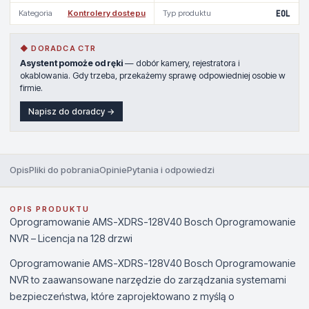
Kategoria
Kontrolery dostepu
Typ produktu
EOL
◆ DORADCA CTR
Asystent pomoże od ręki
— dobór kamery, rejestratora i
okablowania. Gdy trzeba, przekażemy sprawę odpowiedniej osobie w
firmie.
Napisz do doradcy →
Opis
Pliki do pobrania
Opinie
Pytania i odpowiedzi
OPIS PRODUKTU
Oprogramowanie AMS-XDRS-128V40 Bosch Oprogramowanie
NVR – Licencja na 128 drzwi
Oprogramowanie AMS-XDRS-128V40 Bosch Oprogramowanie
NVR to zaawansowane narzędzie do zarządzania systemami
bezpieczeństwa, które zaprojektowano z myślą o