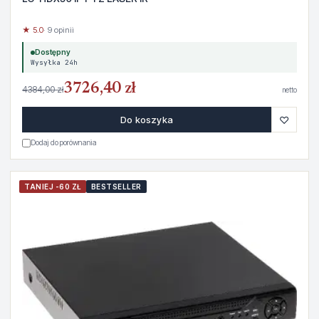
★ 5.0
· 9 opinii
Dostępny
Wysyłka 24h
3726,40 zł
4384,00 zł
netto
♡
Do koszyka
Dodaj do porównania
TANIEJ -60 ZŁ
BESTSELLER