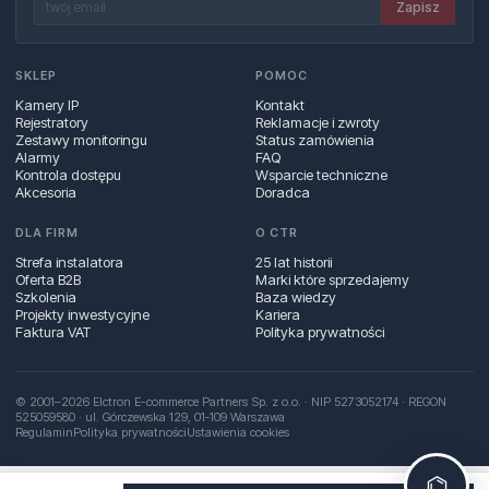
Zapisz
SKLEP
POMOC
Kamery IP
Kontakt
Rejestratory
Reklamacje i zwroty
Zestawy monitoringu
Status zamówienia
Alarmy
FAQ
Kontrola dostępu
Wsparcie techniczne
Akcesoria
Doradca
DLA FIRM
O CTR
Strefa instalatora
25 lat historii
Oferta B2B
Marki które sprzedajemy
Szkolenia
Baza wiedzy
Projekty inwestycyjne
Kariera
Faktura VAT
Polityka prywatności
© 2001–2026 Elctron E-commerce Partners Sp. z o.o. · NIP 5273052174 · REGON
525059580 · ul. Górczewska 129, 01‑109 Warszawa
Regulamin
Polityka prywatności
Ustawienia cookies
⌬