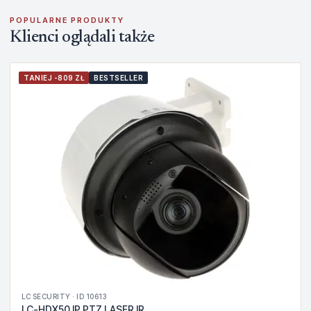
POPULARNE PRODUKTY
Klienci oglądali także
TANIEJ -809 ZŁ
BESTSELLER
LC SECURITY · ID 10613
LC-HDX50 IP PTZ LASER IR