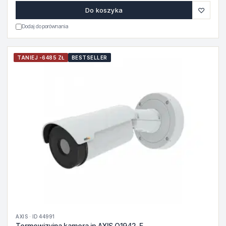
♡
Do koszyka
Dodaj do porównania
TANIEJ -6485 ZŁ
BESTSELLER
AXIS · ID 44991
Termowizyjna kamera ip AXIS Q1942-E