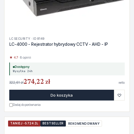
LC SECURITY · ID 8149
LC-4000 - Rejestrator hybrydowy CCTV - AHD - IP
★ 4.7
· 8 opinii
Dostępny
Wysyłka 24h
274,22 zł
322,61 zł
netto
♡
Do koszyka
Dodaj do porównania
TANIEJ -5724 ZŁ
BESTSELLER
REKOMENDOWANY