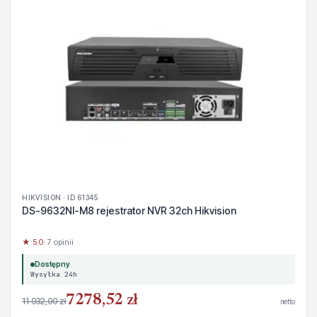
HIKVISION · ID 61345
DS-9632NI-M8 rejestrator NVR 32ch Hikvision
★ 5.0
· 7 opinii
Dostępny
Wysyłka 24h
7278,52 zł
11 932,00 zł
netto