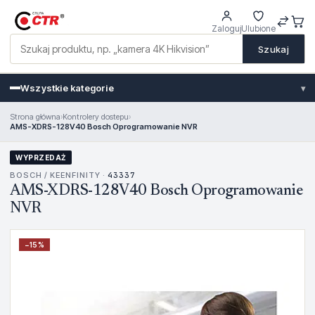
Zaloguj
Ulubione
Szukaj
Wszystkie kategorie
▾
Strona główna
›
Kontrolery dostepu
›
AMS-XDRS-128V40 Bosch Oprogramowanie NVR
WYPRZEDAŻ
BOSCH / KEENFINITY ·
43337
AMS-XDRS-128V40 Bosch Oprogramowanie
NVR
−
15
%