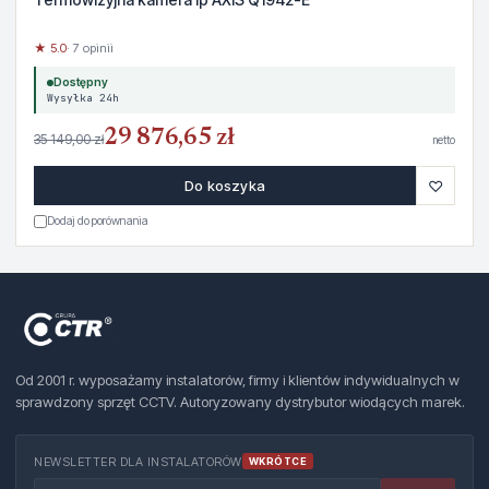
★ 5.0
· 7 opinii
Dostępny
Wysyłka 24h
29 876,65 zł
35 149,00 zł
netto
♡
Do koszyka
Dodaj do porównania
Od 2001 r. wyposażamy instalatorów, firmy i klientów indywidualnych w
sprawdzony sprzęt CCTV. Autoryzowany dystrybutor wiodących marek.
NEWSLETTER DLA INSTALATORÓW
WKRÓTCE