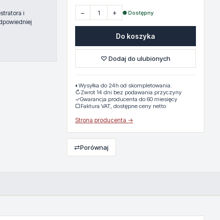
−
+
● Dostępny
tratora i
dpowiedniej
Do koszyka
♡ Dodaj do ulubionych
◐
Wysyłka do 24h od skompletowania.
↻
Zwrot 14 dni bez podawania przyczyny
✓
Gwarancja producenta do 60 miesięcy
▢
Faktura VAT, dostępne ceny netto
Strona producenta →
⇄
Porównaj