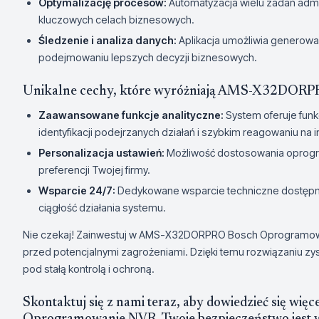
Optymalizację procesów:
Automatyzacja wielu zadań admin
kluczowych celach biznesowych.
Śledzenie i analiza danych:
Aplikacja umożliwia generowan
podejmowaniu lepszych decyzji biznesowych.
Unikalne cechy, które wyróżniają AMS-X32DOR
Zaawansowane funkcje analityczne:
System oferuje funk
identyfikacji podejrzanych działań i szybkim reagowaniu na i
Personalizacja ustawień:
Możliwość dostosowania oprogr
preferencji Twojej firmy.
Wsparcie 24/7:
Dedykowane wsparcie techniczne dostępne 
ciągłość działania systemu.
Nie czekaj! Zainwestuj w AMS-X32DORPRO Bosch Oprogramowan
przed potencjalnymi zagrożeniami. Dzięki temu rozwiązaniu zys
pod stałą kontrolą i ochroną.
Skontaktuj się z nami teraz, aby dowiedzieć się 