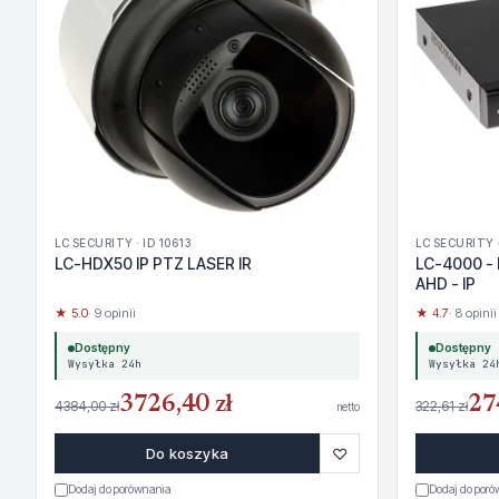
LC SECURITY · ID 10613
LC SECURITY ·
LC-HDX50 IP PTZ LASER IR
LC-4000 - 
AHD - IP
★ 5.0
· 9 opinii
★ 4.7
· 8 opinii
Dostępny
Dostępny
Wysyłka 24h
Wysyłka 24
3726,40 zł
27
4384,00 zł
322,61 zł
netto
♡
Do koszyka
Dodaj do porównania
Dodaj do por