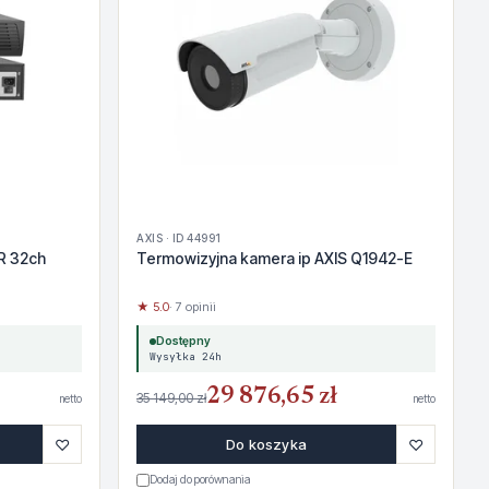
AXIS · ID 44991
R 32ch
Termowizyjna kamera ip AXIS Q1942-E
★ 5.0
· 7 opinii
Dostępny
Wysyłka 24h
29 876,65 zł
35 149,00 zł
netto
netto
♡
♡
Do koszyka
Dodaj do porównania