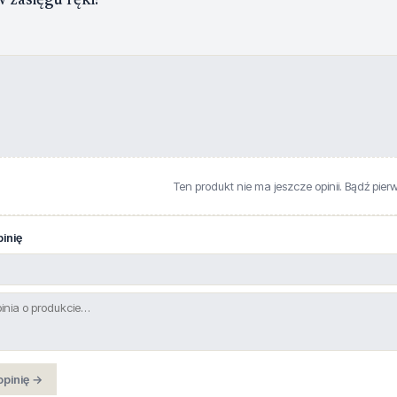
zasięgu ręki!
Ten produkt nie ma jeszcze opinii. Bądź pier
inię
opinię →