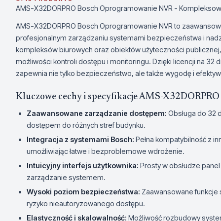
AMS-X32DORPRO Bosch Oprogramowanie NVR - Kompleksowe R
AMS-X32DORPRO Bosch Oprogramowanie NVR to zaawansowan
profesjonalnym zarządzaniu systemami bezpieczeństwa i nadzo
kompleksów biurowych oraz obiektów użyteczności publiczn
możliwości kontroli dostępu i monitoringu. Dzięki licencji na 32
zapewnia nie tylko bezpieczeństwo, ale także wygodę i efekt
Kluczowe cechy i specyfikacje AMS-X32DORPRO
Zaawansowane zarządzanie dostępem:
Obsługa do 32 d
dostępem do różnych stref budynku.
Integracja z systemami Bosch:
Pełna kompatybilność z in
umożliwiając łatwe i bezproblemowe wdrożenie.
Intuicyjny interfejs użytkownika:
Prosty w obsłudze panel 
zarządzanie systemem.
Wysoki poziom bezpieczeństwa:
Zaawansowane funkcje szy
ryzyko nieautoryzowanego dostępu.
Elastyczność i skalowalność:
Możliwość rozbudowy system