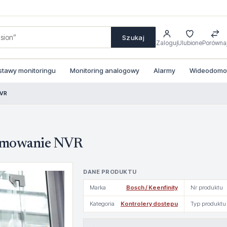
Szukaj
Zaloguj
Ulubione
Porówna
stawy monitoringu
Monitoring analogowy
Alarmy
Wideodomofo
NVR
mowanie NVR
DANE PRODUKTU
Marka
Bosch / Keenfinity
Nr produktu
Kategoria
Kontrolery dostepu
Typ produktu