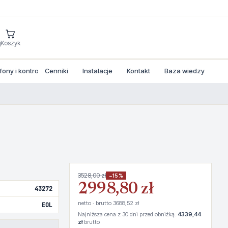
j
Koszyk
ny i kontrola dostepu
Cenniki
Instalacje
Kontakt
Baza wiedzy
3528,00 zł
−15%
2998,80 zł
43272
netto · brutto 3688,52 zł
EOL
Najniższa cena z 30 dni przed obniżką:
4339,44
zł
brutto