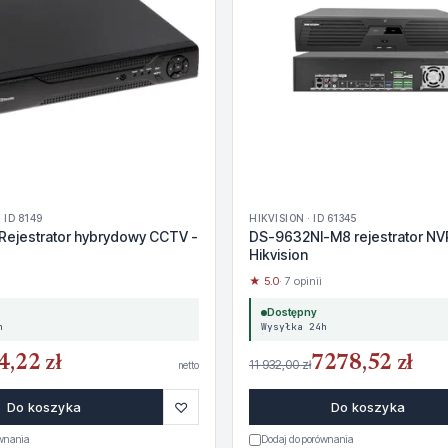
 ID 8149
HIKVISION · ID 61345
Rejestrator hybrydowy CCTV -
DS-9632NI-M8 rejestrator NV
Hikvision
★ 5.0
· 7 opinii
Dostępny
h
Wysyłka 24h
4,22 zł
7278,52 zł
11 932,00 zł
netto
♡
Do koszyka
Do koszyka
ównania
Dodaj do porównania