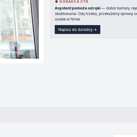
◆ DORADCA CTR
Asystent pomoże od ręki
— dobór kamery, rejes
okablowania. Gdy trzeba, przekażemy sprawę o
osobie w firmie.
Napisz do doradcy →