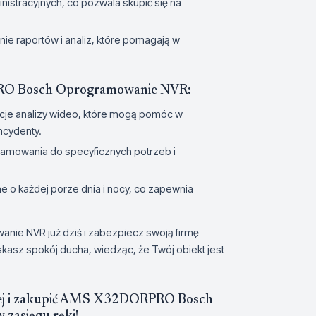
istracyjnych, co pozwala skupić się na
ie raportów i analiz, które pomagają w
PRO Bosch Oprogramowanie NVR:
cje analizy wideo, które mogą pomóc w
ncydenty.
amowania do specyficznych potrzeb i
o każdej porze dnia i nocy, co zapewnia
ie NVR już dziś i zabezpiecz swoją firmę
kasz spokój ducha, wiedząc, że Twój obiekt jest
więcej i zakupić AMS-X32DORPRO Bosch