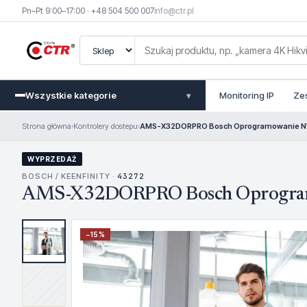
Pn–Pt 9:00–17:00 · +48 504 500 007
info@ctr.pl
Wszystkie kategorie
Monitoring IP
Ze
▾
Strona główna
›
Kontrolery dostepu
›
AMS-X32DORPRO Bosch Oprogramowanie 
WYPRZEDAŻ
BOSCH / KEENFINITY ·
43272
AMS-X32DORPRO Bosch Oprogra
−
15
%