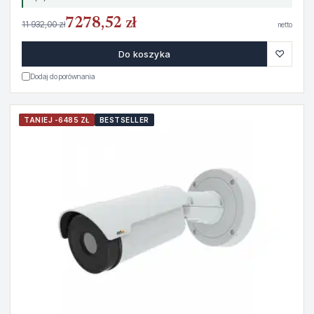
7278,52 zł
11 932,00 zł
netto
♡
Do koszyka
Dodaj do porównania
TANIEJ -6485 ZŁ
BESTSELLER