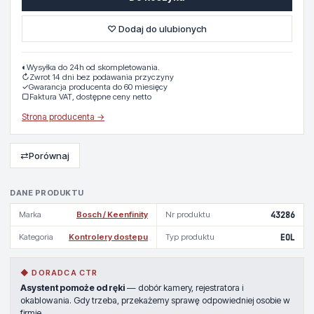
♡ Dodaj do ulubionych
◐
Wysyłka do 24h od skompletowania.
↻
Zwrot 14 dni bez podawania przyczyny
✓
Gwarancja producenta do 60 miesięcy
▢
Faktura VAT, dostępne ceny netto
Strona producenta →
⇄
Porównaj
DANE PRODUKTU
Marka
Bosch / Keenfinity
Nr produktu
43286
Kategoria
Kontrolery dostepu
Typ produktu
EOL
◆ DORADCA CTR
Asystent pomoże od ręki
— dobór kamery, rejestratora i
okablowania. Gdy trzeba, przekażemy sprawę odpowiedniej osobie w
firmie.