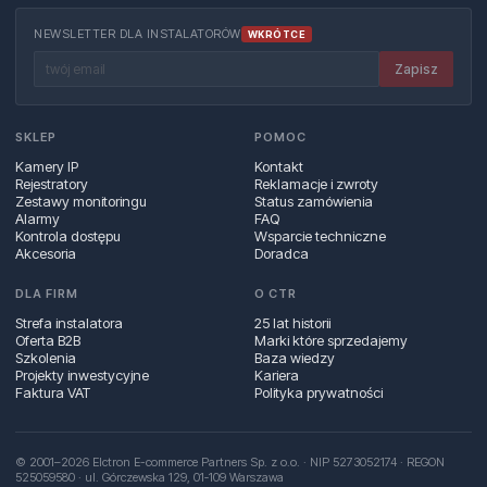
NEWSLETTER DLA INSTALATORÓW
WKRÓTCE
Zapisz
SKLEP
POMOC
Kamery IP
Kontakt
Rejestratory
Reklamacje i zwroty
Zestawy monitoringu
Status zamówienia
Alarmy
FAQ
Kontrola dostępu
Wsparcie techniczne
Akcesoria
Doradca
DLA FIRM
O CTR
Strefa instalatora
25 lat historii
Oferta B2B
Marki które sprzedajemy
Szkolenia
Baza wiedzy
Projekty inwestycyjne
Kariera
Faktura VAT
Polityka prywatności
© 2001–2026 Elctron E-commerce Partners Sp. z o.o. · NIP 5273052174 · REGON
525059580 · ul. Górczewska 129, 01‑109 Warszawa