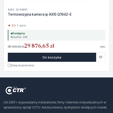
AXIS · ID 44991
Termowizyjna kamera ip AXIS Q1942-E
★ 5.0
· 7 opinii
Dostępny
Wysyłka 24h
29 876,65 zł
35 149,00 zł
netto
♡
Do koszyka
Dodaj do porównania
Od 2001 r. wyposażamy instalatorów, firmy i klientów indywidualnych w
sprawdzony sprzęt CCTV. Autoryzowany dystrybutor wiodących marek.