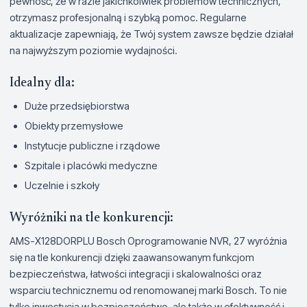
pewność, że w razie jakichkolwiek problemów technicznych,
otrzymasz profesjonalną i szybką pomoc. Regularne
aktualizacje zapewniają, że Twój system zawsze będzie działał
na najwyższym poziomie wydajności.
Idealny dla:
Duże przedsiębiorstwa
Obiekty przemysłowe
Instytucje publiczne i rządowe
Szpitale i placówki medyczne
Uczelnie i szkoły
Wyróżniki na tle konkurencji:
AMS-X128DORPLU Bosch Oprogramowanie NVR, 27 wyróżnia
się na tle konkurencji dzięki zaawansowanym funkcjom
bezpieczeństwa, łatwości integracji i skalowalności oraz
wsparciu technicznemu od renomowanej marki Bosch. To nie
tylko inwestycja w bezpieczeństwo, ale także w efektywność i