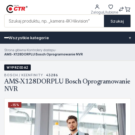
Zaloguj
Ulubione
Szukaj
Wszystkie kategorie
▾
Strona główna
›
Kontrolery dostepu
›
AMS-X128DORPLU Bosch Oprogramowanie NVR
WYPRZEDAŻ
BOSCH / KEENFINITY ·
43286
AMS-X128DORPLU Bosch Oprogramowanie
NVR
−
15
%