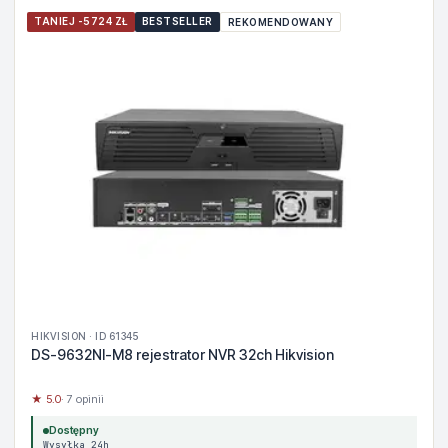
TANIEJ -5724 ZŁ
BESTSELLER
REKOMENDOWANY
HIKVISION · ID 61345
DS-9632NI-M8 rejestrator NVR 32ch Hikvision
★ 5.0
· 7 opinii
Dostępny
Wysyłka 24h