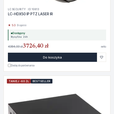
LC SECURITY · ID 10613
LC-HDX50 IP PTZ LASER IR
★ 5.0
· 9 opinii
Dostępny
Wysyłka 24h
3726,40 zł
4384,00 zł
netto
♡
Do koszyka
Dodaj do porównania
TANIEJ -60 ZŁ
BESTSELLER