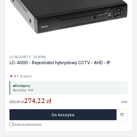
LC SECURITY · ID 8149
LC-4000 - Rejestrator hybrydowy CCTV - AHD - IP
★ 4.7
· 8 opinii
Dostępny
Wysyłka 24h
274,22 zł
322,61 zł
netto
♡
Do koszyka
Dodaj do porównania