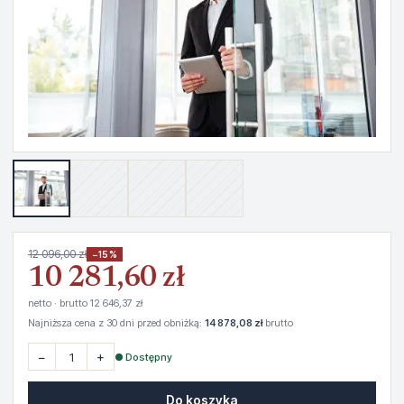
12 096,00 zł
−15%
10 281,60 zł
netto · brutto 12 646,37 zł
Najniższa cena z 30 dni przed obniżką:
14 878,08 zł
brutto
−
+
● Dostępny
Do koszyka