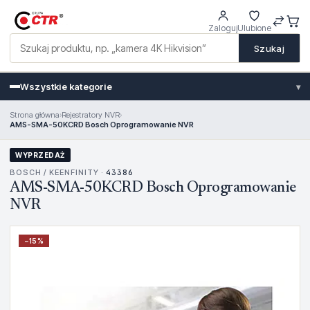
Zaloguj
Ulubione
Szukaj
Wszystkie kategorie
▾
Strona główna
›
Rejestratory NVR
›
AMS-SMA-50KCRD Bosch Oprogramowanie NVR
WYPRZEDAŻ
BOSCH / KEENFINITY ·
43386
AMS-SMA-50KCRD Bosch Oprogramowanie
NVR
−
15
%