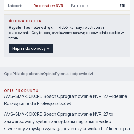
Kategoria
Rejestratory NVR
Typ produktu
EOL
◆ DORADCA CTR
Asystent pomoże od ręki
— dobór kamery, rejestratora i
okablowania. Gdy trzeba, przekażemy sprawę odpowiedniej osobie w
firmie.
Napisz do doradcy →
Opis
Pliki do pobrania
Opinie
Pytania i odpowiedzi
OPIS PRODUKTU
AMS-SMA-50KCRD Bosch Oprogramowanie NVR, 27 – Idealne
Rozwiązanie dla Profesjonalistów!
AMS-SMA-50KCRD Bosch Oprogramowanie NVR, 27 to
zaawansowany system zarządzania nagraniami wideo
stworzony z myślą o wymagających użytkownikach. Z licencją na