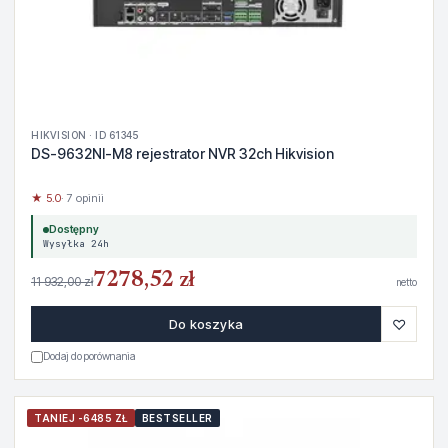
HIKVISION · ID 61345
DS-9632NI-M8 rejestrator NVR 32ch Hikvision
★ 5.0
· 7 opinii
Dostępny
Wysyłka 24h
7278,52 zł
11 932,00 zł
netto
♡
Do koszyka
Dodaj do porównania
TANIEJ -6485 ZŁ
BESTSELLER