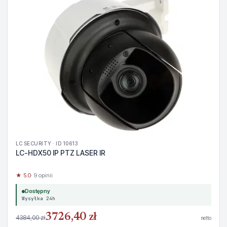
LC SECURITY · ID 10613
LC-HDX50 IP PTZ LASER IR
★ 5.0
· 9 opinii
Dostępny
Wysyłka 24h
3726,40 zł
4384,00 zł
netto