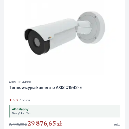
AXIS · ID 44991
Termowizyjna kamera ip AXIS Q1942-E
★ 5.0
· 7 opinii
Dostępny
Wysyłka 24h
29 876,65 zł
35 149,00 zł
netto