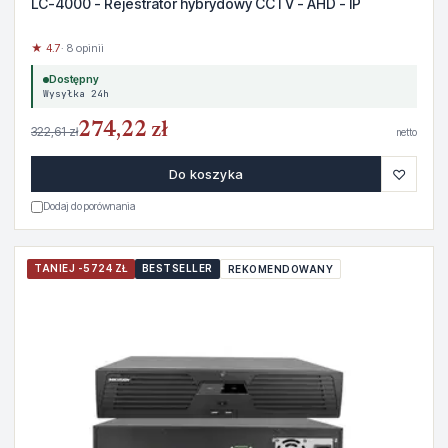
LC-4000 - Rejestrator hybrydowy CCTV - AHD - IP
★ 4.7
· 8 opinii
Dostępny
Wysyłka 24h
274,22 zł
322,61 zł
netto
♡
Do koszyka
Dodaj do porównania
TANIEJ -5724 ZŁ
BESTSELLER
REKOMENDOWANY