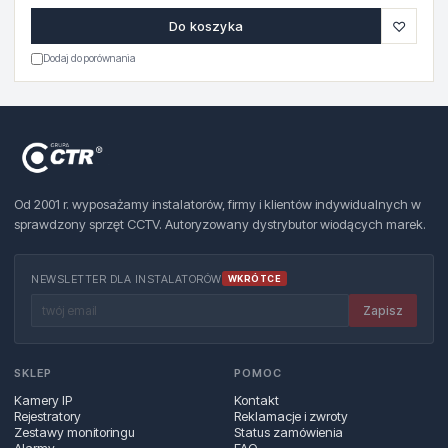
♡
Do koszyka
Dodaj do porównania
Od 2001 r. wyposażamy instalatorów, firmy i klientów indywidualnych w
sprawdzony sprzęt CCTV. Autoryzowany dystrybutor wiodących marek.
NEWSLETTER DLA INSTALATORÓW
WKRÓTCE
Zapisz
SKLEP
POMOC
Kamery IP
Kontakt
Rejestratory
Reklamacje i zwroty
Zestawy monitoringu
Status zamówienia