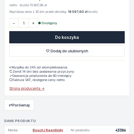
netto · brutto 15 807,96 zł
Najniższa cena z 30 dni przed obniżką:
18 597,60 zł
brutto
−
+
● Dostępny
Do koszyka
♡ Dodaj do ulubionych
◐
Wysyłka do 24h od skompletowania.
↻
Zwrot 14 dni bez podawania przyczyny
✓
Gwarancja producenta do 60 miesięcy
▢
Faktura VAT, dostępne ceny netto
Strona producenta →
⇄
Porównaj
DANE PRODUKTU
Marka
Bosch / Keenfinity
Nr produktu
43386