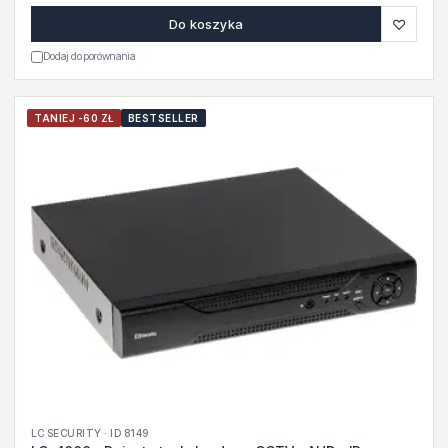
♡
Do koszyka
Dodaj do porównania
TANIEJ -60 ZŁ
BESTSELLER
LC SECURITY · ID 8149