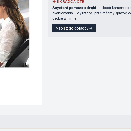
◆ DORADCA CTR
Asystent pomoże od ręki
— dobór kamery, rejes
okablowania. Gdy trzeba, przekażemy sprawę o
osobie w firmie.
Napisz do doradcy →