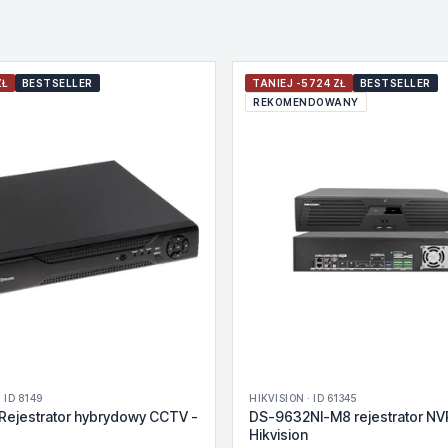
ZŁ
BESTSELLER
TANIEJ -5724 ZŁ
BESTSELLER
REKOMENDOWANY
 ID 8149
HIKVISION · ID 61345
Rejestrator hybrydowy CCTV -
DS-9632NI-M8 rejestrator NV
Hikvision