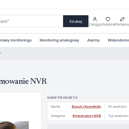
Szukaj
Zaloguj
Ulubione
Porówna
stawy monitoringu
Monitoring analogowy
Alarmy
Wideodomofo
R
mowanie NVR
DANE PRODUKTU
Marka
Bosch / Keenfinity
Nr produktu
Kategoria
Rejestratory NVR
Typ produktu