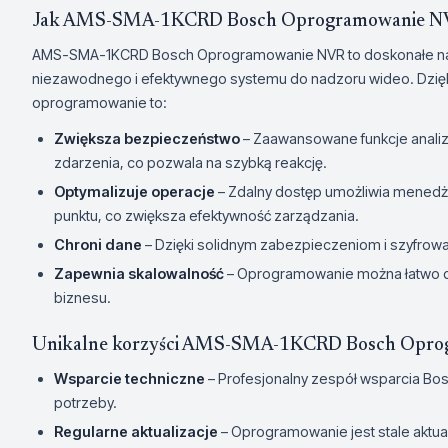
Jak AMS-SMA-1KCRD Bosch Oprogramowanie NVR
AMS-SMA-1KCRD Bosch Oprogramowanie NVR to doskonałe narzę
niezawodnego i efektywnego systemu do nadzoru wideo. Dzięk
oprogramowanie to:
Zwiększa bezpieczeństwo
– Zaawansowane funkcje analiz
zdarzenia, co pozwala na szybką reakcję.
Optymalizuje operacje
– Zdalny dostęp umożliwia menedże
punktu, co zwiększa efektywność zarządzania.
Chroni dane
– Dzięki solidnym zabezpieczeniom i szyfrow
Zapewnia skalowalność
– Oprogramowanie można łatwo 
biznesu.
Unikalne korzyści AMS-SMA-1KCRD Bosch Opro
Wsparcie techniczne
– Profesjonalny zespół wsparcia Bo
potrzeby.
Regularne aktualizacje
– Oprogramowanie jest stale aktu