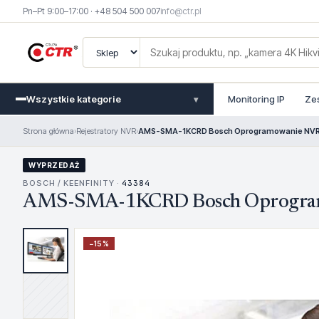
Pn–Pt 9:00–17:00 · +48 504 500 007
info@ctr.pl
Wszystkie kategorie
Monitoring IP
Ze
▾
Strona główna
›
Rejestratory NVR
›
AMS-SMA-1KCRD Bosch Oprogramowanie NV
WYPRZEDAŻ
BOSCH / KEENFINITY ·
43384
AMS-SMA-1KCRD Bosch Oprogra
−
15
%