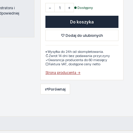
−
+
● Dostępny
tratora i
dpowiedniej
Do koszyka
♡ Dodaj do ulubionych
◐
Wysyłka do 24h od skompletowania.
↻
Zwrot 14 dni bez podawania przyczyny
✓
Gwarancja producenta do 60 miesięcy
▢
Faktura VAT, dostępne ceny netto
Strona producenta →
⇄
Porównaj