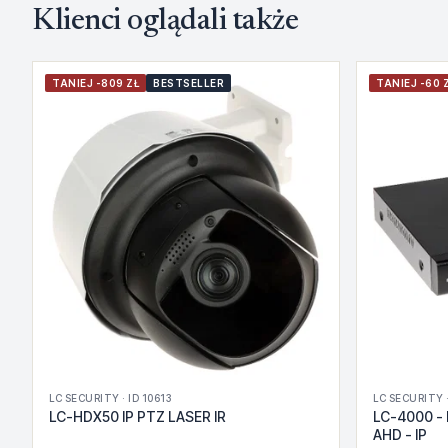
Klienci oglądali także
TANIEJ -809 ZŁ
BESTSELLER
TANIEJ -60 
LC SECURITY · ID 10613
LC SECURITY ·
LC-HDX50 IP PTZ LASER IR
LC-4000 - 
AHD - IP