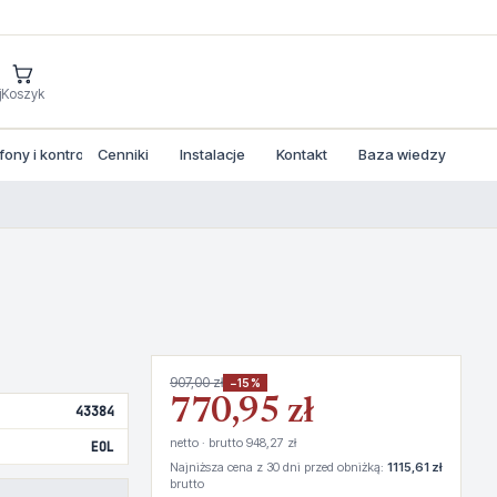
j
Koszyk
ny i kontrola dostepu
Cenniki
Instalacje
Kontakt
Baza wiedzy
907,00 zł
−15%
770,95 zł
43384
netto · brutto 948,27 zł
EOL
Najniższa cena z 30 dni przed obniżką:
1115,61 zł
brutto