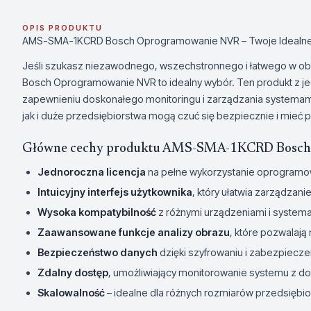
OPIS PRODUKTU
AMS-SMA-1KCRD Bosch Oprogramowanie NVR – Twoje Idealne 
Jeśli szukasz niezawodnego, wszechstronnego i łatwego w
Bosch Oprogramowanie NVR to idealny wybór. Ten produkt z jed
zapewnieniu doskonałego monitoringu i zarządzania systemam
jak i duże przedsiębiorstwa mogą czuć się bezpiecznie i mieć
Główne cechy produktu AMS-SMA-1KCRD Bosch
Jednoroczna licencja
na pełne wykorzystanie oprogramo
Intuicyjny interfejs użytkownika
, który ułatwia zarządzani
Wysoka kompatybilność
z różnymi urządzeniami i system
Zaawansowane funkcje analizy obrazu
, które pozwalają
Bezpieczeństwo danych
dzięki szyfrowaniu i zabezpiec
Zdalny dostęp
, umożliwiający monitorowanie systemu z d
Skalowalność
– idealne dla różnych rozmiarów przedsiębior