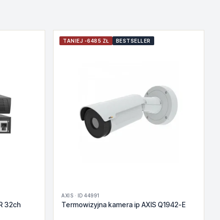
TANIEJ -6485 ZŁ
BESTSELLER
AXIS · ID 44991
R 32ch
Termowizyjna kamera ip AXIS Q1942-E