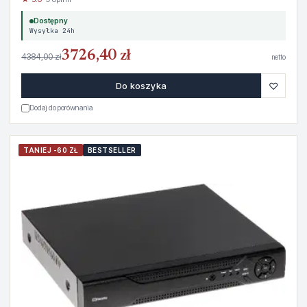
Dostępny
Wysyłka 24h
3726,40 zł
4384,00 zł
netto
♡
Do koszyka
Dodaj do porównania
TANIEJ -60 ZŁ
BESTSELLER