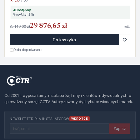
★ 5.0
· 7 opinii
Dostępny
Wysyłka 24h
29 876,65 zł
35 149,00 zł
netto
♡
Do koszyka
Dodaj do porównania
Od 2001 r. wyposażamy instalatorów, firmy i klientów indywidualnych w
sprawdzony sprzęt CCTV. Autoryzowany dystrybutor wiodących marek.
NEWSLETTER DLA INSTALATORÓW
WKRÓTCE
Zapisz