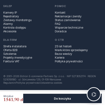
SKLEP
POMOC
Kamery IP
Kontakt
Rejestratory
Reklamacje i zwroty
Zestawy monitoringu
Status zamówienia
Alarmy
FAQ
Kontrola dostępu
Wsparcie techniczne
Akcesoria
Doradca
DLA FIRM
O CTR
Strefa instalatora
25 lat historii
Oferta B2B
Marki które sprzedajemy
Szkolenia
Baza wiedzy
Projekty inwestycyjne
Kariera
Faktura VAT
Polityka prywatności
© 2001–2026 Elctron E-commerce Partners Sp. z o.o. · NIP 5273052174 · REGON
525059580 · ul. Górczewska 129, 01‑109 Warszawa
Regulamin
Polityka prywatności
Ustawienia cookies
⌬
1814,00 zł
Do koszyka
1541,90 zł