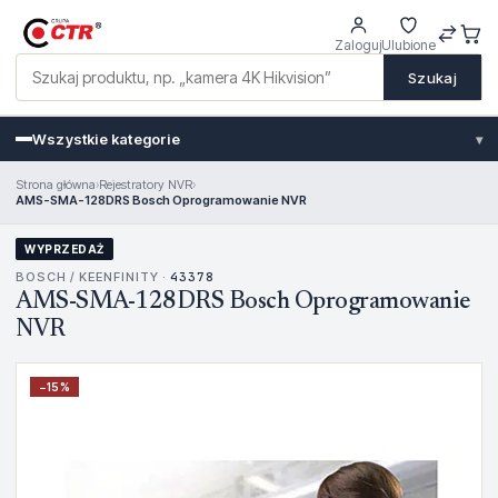
Zaloguj
Ulubione
Szukaj
Wszystkie kategorie
▾
Strona główna
›
Rejestratory NVR
›
AMS-SMA-128DRS Bosch Oprogramowanie NVR
WYPRZEDAŻ
BOSCH / KEENFINITY ·
43378
AMS-SMA-128DRS Bosch Oprogramowanie
NVR
−
15
%