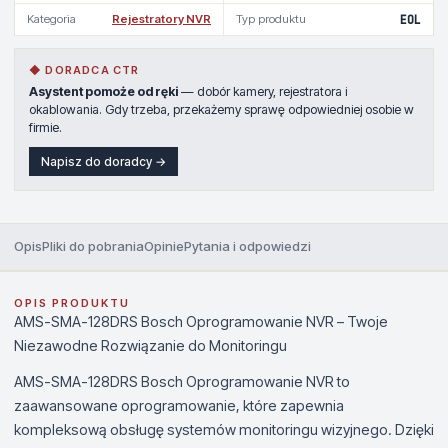
Kategoria
Rejestratory NVR
Typ produktu
EOL
◆ DORADCA CTR
Asystent pomoże od ręki
— dobór kamery, rejestratora i
okablowania. Gdy trzeba, przekażemy sprawę odpowiedniej osobie w
firmie.
Napisz do doradcy →
Opis
Pliki do pobrania
Opinie
Pytania i odpowiedzi
OPIS PRODUKTU
AMS-SMA-128DRS Bosch Oprogramowanie NVR – Twoje
Niezawodne Rozwiązanie do Monitoringu
AMS-SMA-128DRS Bosch Oprogramowanie NVR to
zaawansowane oprogramowanie, które zapewnia
kompleksową obsługę systemów monitoringu wizyjnego. Dzięki