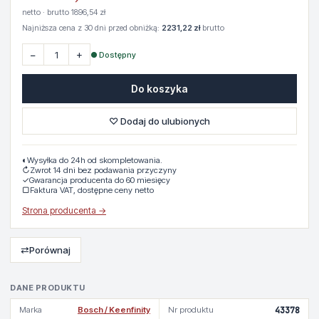
netto · brutto 1896,54 zł
Najniższa cena z 30 dni przed obniżką:
2231,22 zł
brutto
−
+
● Dostępny
Do koszyka
♡ Dodaj do ulubionych
◐
Wysyłka do 24h od skompletowania.
↻
Zwrot 14 dni bez podawania przyczyny
✓
Gwarancja producenta do 60 miesięcy
▢
Faktura VAT, dostępne ceny netto
Strona producenta →
⇄
Porównaj
DANE PRODUKTU
Marka
Bosch / Keenfinity
Nr produktu
43378