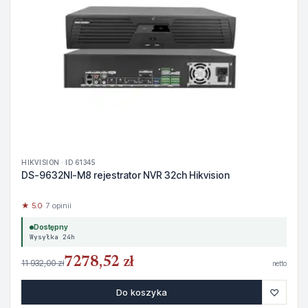
HIKVISION · ID 61345
DS-9632NI-M8 rejestrator NVR 32ch Hikvision
★ 5.0
· 7 opinii
Dostępny
Wysyłka 24h
7278,52 zł
11 932,00 zł
netto
♡
Do koszyka