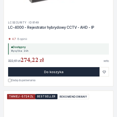
LC SECURITY · ID 8149
LC-4000 - Rejestrator hybrydowy CCTV - AHD - IP
★ 4.7
· 8 opinii
Dostępny
Wysyłka 24h
274,22 zł
322,61 zł
netto
♡
Do koszyka
Dodaj do porównania
TANIEJ -5724 ZŁ
BESTSELLER
REKOMENDOWANY