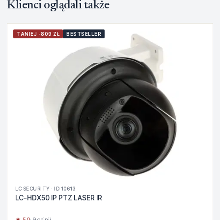
Klienci oglądali także
TANIEJ -809 ZŁ
BESTSELLER
LC SECURITY · ID 10613
LC-HDX50 IP PTZ LASER IR
★ 5.0
· 9 opinii