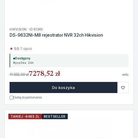
HIKVISION · ID 61345
DS-9632NI-M8 rejestrator NVR 32ch Hikvision
★ 5.0
· 7 opinii
Dostępny
Wysyłka 24h
7278,52 zł
11 932,00 zł
netto
♡
Do koszyka
Dodaj do porównania
TANIEJ -6485 ZŁ
BESTSELLER