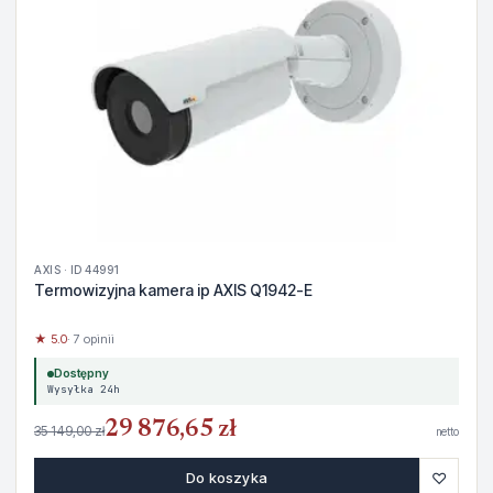
AXIS · ID 44991
Termowizyjna kamera ip AXIS Q1942-E
★ 5.0
· 7 opinii
Dostępny
Wysyłka 24h
29 876,65 zł
35 149,00 zł
netto
♡
Do koszyka