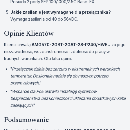
Posiada 2 porty SFP 100/1000/2.5G Base-FX.
Jakie zasilanie jest wymagane dla przełącznika?
Wymaga zasilania od 48 do 56VDC.
Opinie Klientów
Klienci chwalą
AMG570-2GBT-2GAT-2S-P240/HWEU
za jego
niezawodność, wszechstronność i zdolność do pracy w
trudnych warunkach. Oto kilka opinii:
"
Przełącznik działa bez zarzutu w ekstremalnych warunkach
temperatur. Doskonale nadaje się do naszych potrzeb
przemysłowych.
"
"
Wsparcie dla PoE ułatwiło instalację systemów
bezpieczeństwa bez konieczności układania dodatkowych kabli
zasilających.
"
Podsumowanie