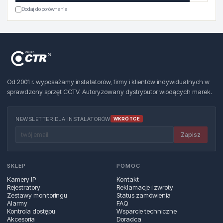
Dodaj do porównania
Od 2001 r. wyposażamy instalatorów, firmy i klientów indywidualnych w
sprawdzony sprzęt CCTV. Autoryzowany dystrybutor wiodących marek.
NEWSLETTER DLA INSTALATORÓW
WKRÓTCE
Zapisz
SKLEP
POMOC
Kamery IP
Kontakt
Rejestratory
Reklamacje i zwroty
Zestawy monitoringu
Status zamówienia
Alarmy
FAQ
Kontrola dostępu
Wsparcie techniczne
Akcesoria
Doradca