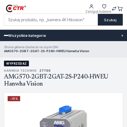
Zaloguj
Ulubione
Szukaj
Wszystkie kategorie
▾
Strona główna
›
Zasilacze na szyne DIN
›
AMG570-2GBT-2GAT-2S-P240-HWEU Hanwha Vision
WYPRZEDAŻ
HANWHA TECHWIN ·
27700
AMG570-2GBT-2GAT-2S-P240-HWEU
Hanwha Vision
−
15
%