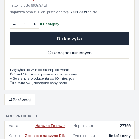
netto · brutto 6639,97 zł
Najniższa cena z 30 dni przed obniżką:
7811,73 zł
brutto
−
+
● Dostępny
Do koszyka
♡ Dodaj do ulubionych
◐
Wysyłka do 24h od skompletowania.
↻
Zwrot 14 dni bez podawania przyczyny
✓
Gwarancja producenta do 60 miesięcy
▢
Faktura VAT, dostępne ceny netto
⇄
Porównaj
DANE PRODUKTU
Marka
Hanwha Techwin
Nr produktu
27700
Kategoria
Zasilacze na szyne DIN
Typ produktu
Detaliczny