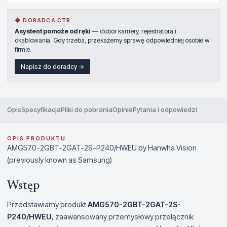
◆ DORADCA CTR
Asystent pomoże od ręki
— dobór kamery, rejestratora i
okablowania. Gdy trzeba, przekażemy sprawę odpowiedniej osobie w
firmie.
Napisz do doradcy →
Opis
Specyfikacja
Pliki do pobrania
Opinie
Pytania i odpowiedzi
OPIS PRODUKTU
AMG570-2GBT-2GAT-2S-P240/HWEU by Hanwha Vision
(previously known as Samsung)
Wstęp
Przedstawiamy produkt
AMG570-2GBT-2GAT-2S-
P240/HWEU
, zaawansowany przemysłowy przełącznik