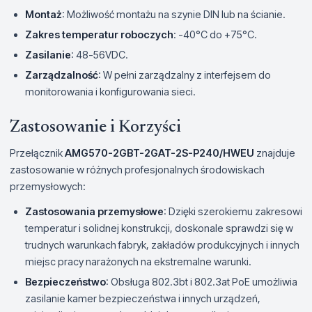
Montaż
: Możliwość montażu na szynie DIN lub na ścianie.
Zakres temperatur roboczych
: -40°C do +75°C.
Zasilanie
: 48-56VDC.
Zarządzalność
: W pełni zarządzalny z interfejsem do
monitorowania i konfigurowania sieci.
Zastosowanie i Korzyści
Przełącznik
AMG570-2GBT-2GAT-2S-P240/HWEU
znajduje
zastosowanie w różnych profesjonalnych środowiskach
przemysłowych:
Zastosowania przemysłowe
: Dzięki szerokiemu zakresowi
temperatur i solidnej konstrukcji, doskonale sprawdzi się w
trudnych warunkach fabryk, zakładów produkcyjnych i innych
miejsc pracy narażonych na ekstremalne warunki.
Bezpieczeństwo
: Obsługa 802.3bt i 802.3at PoE umożliwia
zasilanie kamer bezpieczeństwa i innych urządzeń,