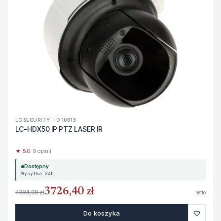
LC SECURITY · ID 10613
LC-HDX50 IP PTZ LASER IR
★ 5.0
· 9 opinii
Dostępny
Wysyłka 24h
3726,40 zł
4384,00 zł
netto
♡
Do koszyka