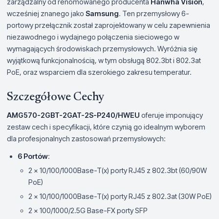
zarządzalny od renomowanego producenta
Hanwha Vision
,
wcześniej znanego jako
Samsung
. Ten przemysłowy 6-
portowy przełącznik został zaprojektowany w celu zapewnienia
niezawodnego i wydajnego połączenia sieciowego w
wymagających środowiskach przemysłowych. Wyróżnia się
wyjątkową funkcjonalnością, w tym obsługą 802.3bt i 802.3at
PoE, oraz wsparciem dla szerokiego zakresu temperatur.
Szczegółowe Cechy
AMG570-2GBT-2GAT-2S-P240/HWEU
oferuje imponujący
zestaw cech i specyfikacji, które czynią go idealnym wyborem
dla profesjonalnych zastosowań przemysłowych:
6 Portów
:
2 x 10/100/1000Base-T(x) porty RJ45 z 802.3bt (60/90W
PoE)
2 x 10/100/1000Base-T(x) porty RJ45 z 802.3at (30W PoE)
2 x 100/1000/2.5G Base-FX porty SFP