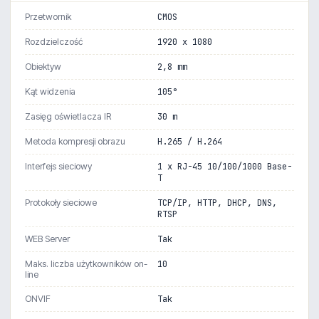
Przetwornik
CMOS
Rozdzielczość
1920 x 1080
Obiektyw
2,8 mm
Kąt widzenia
105°
Zasięg oświetlacza IR
30 m
Metoda kompresji obrazu
H.265 / H.264
Interfejs sieciowy
1 x RJ-45 10/100/1000 Base-
T
Protokoły sieciowe
TCP/IP, HTTP, DHCP, DNS,
RTSP
WEB Server
Tak
Maks. liczba użytkowników on-
10
line
ONVIF
Tak