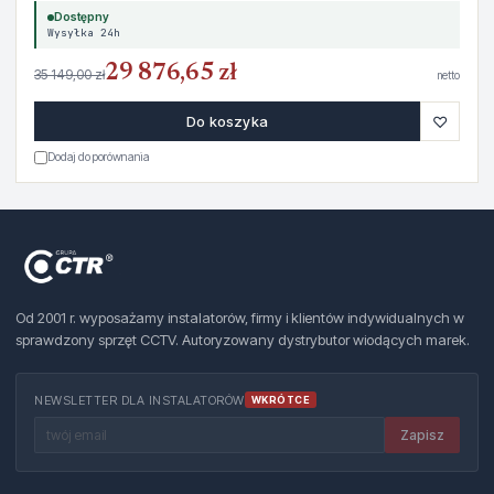
Dostępny
Wysyłka 24h
29 876,65 zł
35 149,00 zł
netto
♡
Do koszyka
Dodaj do porównania
Od 2001 r. wyposażamy instalatorów, firmy i klientów indywidualnych w
sprawdzony sprzęt CCTV. Autoryzowany dystrybutor wiodących marek.
NEWSLETTER DLA INSTALATORÓW
WKRÓTCE
Zapisz