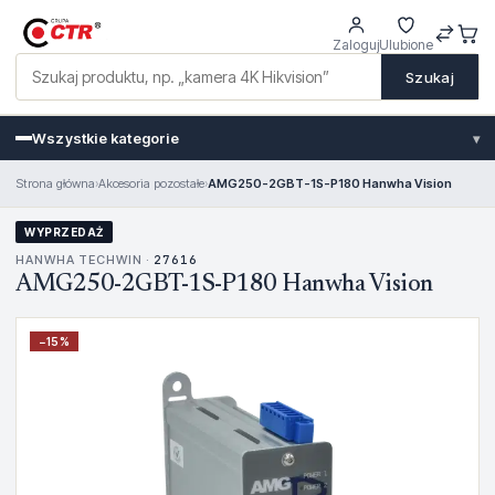
Zaloguj
Ulubione
Szukaj
Wszystkie kategorie
▾
Strona główna
›
Akcesoria pozostałe
›
AMG250-2GBT-1S-P180 Hanwha Vision
WYPRZEDAŻ
HANWHA TECHWIN ·
27616
AMG250-2GBT-1S-P180 Hanwha Vision
−
15
%