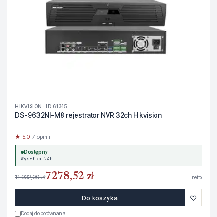
HIKVISION · ID 61345
DS-9632NI-M8 rejestrator NVR 32ch Hikvision
★ 5.0
· 7 opinii
Dostępny
Wysyłka 24h
7278,52 zł
11 932,00 zł
netto
♡
Do koszyka
Dodaj do porównania