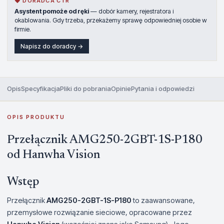
◆ DORADCA CTR
Asystent pomoże od ręki
— dobór kamery, rejestratora i
okablowania. Gdy trzeba, przekażemy sprawę odpowiedniej osobie w
firmie.
Napisz do doradcy →
Opis
Specyfikacja
Pliki do pobrania
Opinie
Pytania i odpowiedzi
OPIS PRODUKTU
Przełącznik AMG250-2GBT-1S-P180
od Hanwha Vision
Wstęp
Przełącznik
AMG250-2GBT-1S-P180
to zaawansowane,
przemysłowe rozwiązanie sieciowe, opracowane przez