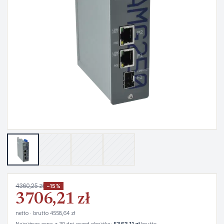
4360,25 zł
−15%
3706,21 zł
netto · brutto 4558,64 zł