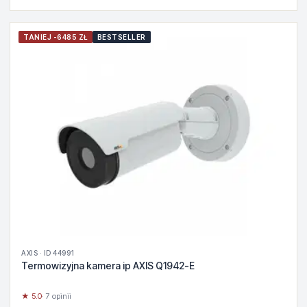
TANIEJ -6485 ZŁ
BESTSELLER
AXIS · ID 44991
Termowizyjna kamera ip AXIS Q1942-E
★ 5.0
· 7 opinii