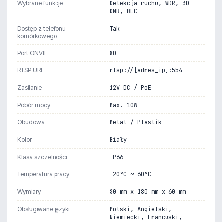
Wybrane funkcje
Detekcja ruchu, WDR, 3D-
DNR, BLC
Dostęp z telefonu
Tak
komórkowego
Port ONVIF
80
RTSP URL
rtsp://[adres_ip]:554
Zasilanie
12V DC / PoE
Pobór mocy
Max. 10W
Obudowa
Metal / Plastik
Kolor
Biały
Klasa szczelności
IP66
Temperatura pracy
-20°C ~ 60°C
Wymiary
80 mm x 180 mm x 60 mm
Obsługiwane języki
Polski, Angielski,
Niemiecki, Francuski,