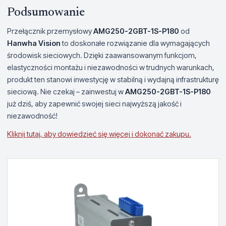
Podsumowanie
Przełącznik przemysłowy
AMG250-2GBT-1S-P180
od
Hanwha Vision
to doskonałe rozwiązanie dla wymagających
środowisk sieciowych. Dzięki zaawansowanym funkcjom,
elastyczności montażu i niezawodności w trudnych warunkach,
produkt ten stanowi inwestycję w stabilną i wydajną infrastrukturę
sieciową. Nie czekaj – zainwestuj w
AMG250-2GBT-1S-P180
już dziś, aby zapewnić swojej sieci najwyższą jakość i
niezawodność!
Kliknij tutaj, aby dowiedzieć się więcej i dokonać zakupu.