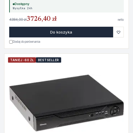
Dostępny
Wysyłka 24h
3726,40 zł
4384,00 zł
netto
♡
Do koszyka
Dodaj do porównania
TANIEJ -60 ZŁ
BESTSELLER