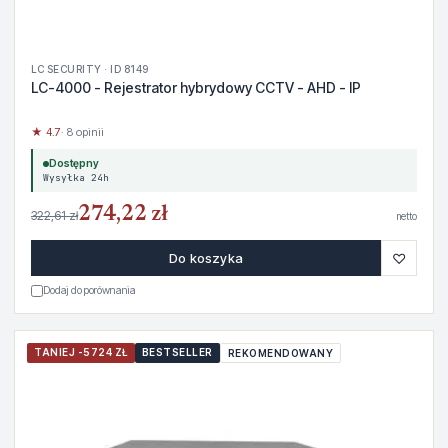
LC SECURITY · ID 8149
LC-4000 - Rejestrator hybrydowy CCTV - AHD - IP
★ 4.7
· 8 opinii
Dostępny
Wysyłka 24h
274,22 zł
322,61 zł
netto
♡
Do koszyka
Dodaj do porównania
TANIEJ -5724 ZŁ
BESTSELLER
REKOMENDOWANY