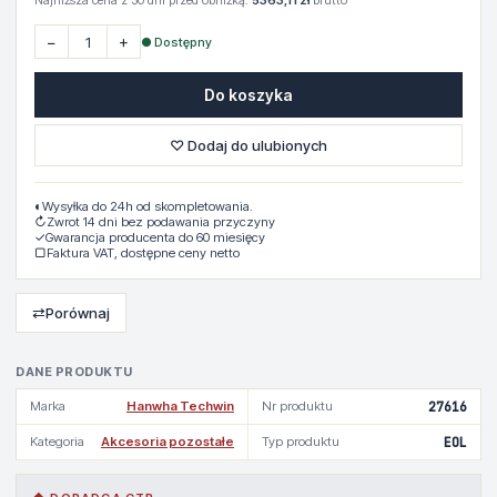
Najniższa cena z 30 dni przed obniżką:
5363,11 zł
brutto
−
+
● Dostępny
Do koszyka
♡ Dodaj do ulubionych
◐
Wysyłka do 24h od skompletowania.
↻
Zwrot 14 dni bez podawania przyczyny
✓
Gwarancja producenta do 60 miesięcy
▢
Faktura VAT, dostępne ceny netto
⇄
Porównaj
DANE PRODUKTU
Marka
Hanwha Techwin
Nr produktu
27616
Kategoria
Akcesoria pozostałe
Typ produktu
EOL