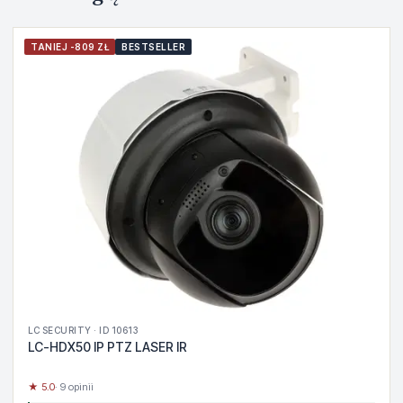
TANIEJ -809 ZŁ
BESTSELLER
LC SECURITY · ID 10613
LC-HDX50 IP PTZ LASER IR
★ 5.0
· 9 opinii