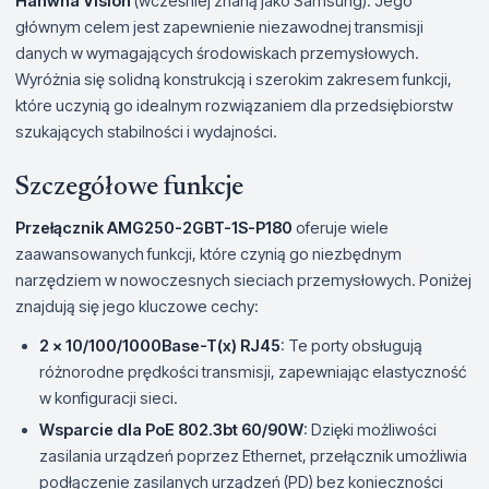
Hanwha Vision
(wcześniej znaną jako Samsung). Jego
głównym celem jest zapewnienie niezawodnej transmisji
danych w wymagających środowiskach przemysłowych.
Wyróżnia się solidną konstrukcją i szerokim zakresem funkcji,
które uczynią go idealnym rozwiązaniem dla przedsiębiorstw
szukających stabilności i wydajności.
Szczegółowe funkcje
Przełącznik AMG250-2GBT-1S-P180
oferuje wiele
zaawansowanych funkcji, które czynią go niezbędnym
narzędziem w nowoczesnych sieciach przemysłowych. Poniżej
znajdują się jego kluczowe cechy:
2 x 10/100/1000Base-T(x) RJ45
: Te porty obsługują
różnorodne prędkości transmisji, zapewniając elastyczność
w konfiguracji sieci.
Wsparcie dla PoE 802.3bt 60/90W
: Dzięki możliwości
zasilania urządzeń poprzez Ethernet, przełącznik umożliwia
podłączenie zasilanych urządzeń (PD) bez konieczności