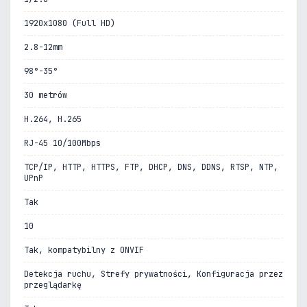
1920x1080 (Full HD)
2.8-12mm
98°-35°
30 metrów
H.264, H.265
RJ-45 10/100Mbps
TCP/IP, HTTP, HTTPS, FTP, DHCP, DNS, DDNS, RTSP, NTP,
UPnP
Tak
10
Tak, kompatybilny z ONVIF
Detekcja ruchu, Strefy prywatności, Konfiguracja przez
przeglądarkę