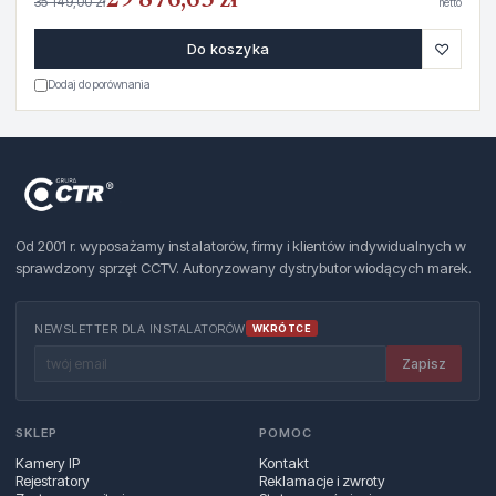
29 876,65 zł
35 149,00 zł
netto
♡
Do koszyka
Dodaj do porównania
Od 2001 r. wyposażamy instalatorów, firmy i klientów indywidualnych w
sprawdzony sprzęt CCTV. Autoryzowany dystrybutor wiodących marek.
NEWSLETTER DLA INSTALATORÓW
WKRÓTCE
Zapisz
SKLEP
POMOC
Kamery IP
Kontakt
Rejestratory
Reklamacje i zwroty