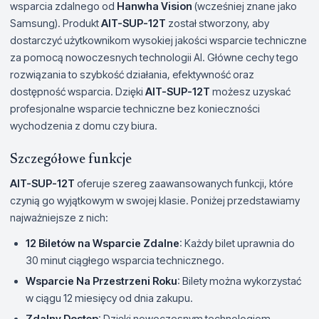
wsparcia zdalnego od
Hanwha Vision
(wcześniej znane jako
Samsung). Produkt
AIT-SUP-12T
został stworzony, aby
dostarczyć użytkownikom wysokiej jakości wsparcie techniczne
za pomocą nowoczesnych technologii AI. Główne cechy tego
rozwiązania to szybkość działania, efektywność oraz
dostępność wsparcia. Dzięki
AIT-SUP-12T
możesz uzyskać
profesjonalne wsparcie techniczne bez konieczności
wychodzenia z domu czy biura.
Szczegółowe funkcje
AIT-SUP-12T
oferuje szereg zaawansowanych funkcji, które
czynią go wyjątkowym w swojej klasie. Poniżej przedstawiamy
najważniejsze z nich:
12 Biletów na Wsparcie Zdalne
: Każdy bilet uprawnia do
30 minut ciągłego wsparcia technicznego.
Wsparcie Na Przestrzeni Roku
: Bilety można wykorzystać
w ciągu 12 miesięcy od dnia zakupu.
Zdalny Dostęp
: Dzięki nowoczesnym technologiom,