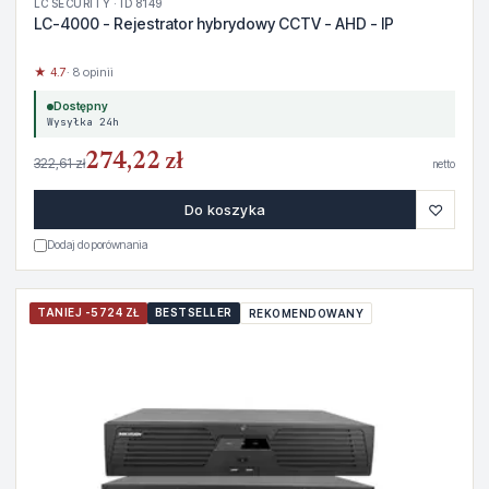
LC SECURITY · ID 8149
LC-4000 - Rejestrator hybrydowy CCTV - AHD - IP
★ 4.7
· 8 opinii
Dostępny
Wysyłka 24h
274,22 zł
322,61 zł
netto
♡
Do koszyka
Dodaj do porównania
TANIEJ -5724 ZŁ
BESTSELLER
REKOMENDOWANY