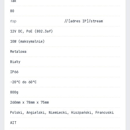
Tak
80
rtsp
//[adres IP]/stream
12V DC, PoE (802.3af)
10W (maksymalnie)
Metalowa
Biały
IP66
-20°C do 60°C
800g
260mm x 78mm x 75mm
Polski, Angielski, Niemiecki, Hiszpański, Francuski
AIT