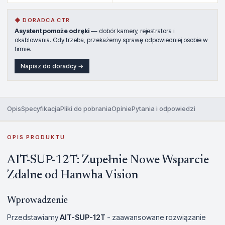
◆ DORADCA CTR
Asystent pomoże od ręki
— dobór kamery, rejestratora i
okablowania. Gdy trzeba, przekażemy sprawę odpowiedniej osobie w
firmie.
Napisz do doradcy →
Opis
Specyfikacja
Pliki do pobrania
Opinie
Pytania i odpowiedzi
OPIS PRODUKTU
AIT-SUP-12T: Zupełnie Nowe Wsparcie
Zdalne od Hanwha Vision
Wprowadzenie
Przedstawiamy
AIT-SUP-12T
- zaawansowane rozwiązanie