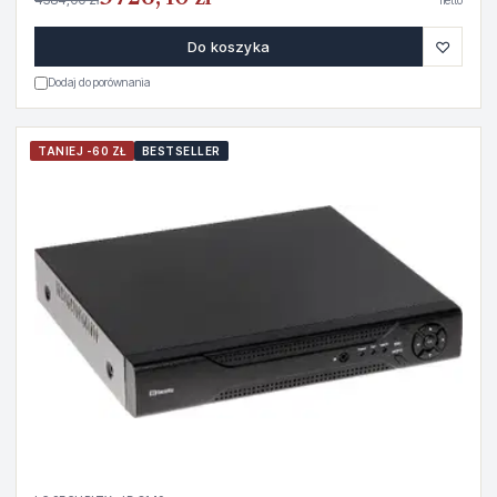
netto
♡
Do koszyka
Dodaj do porównania
TANIEJ -60 ZŁ
BESTSELLER