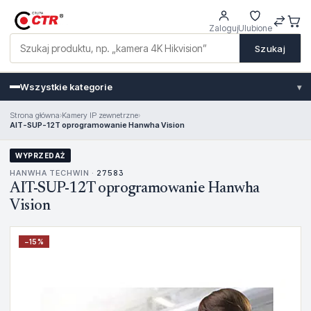
Zaloguj
Ulubione
Szukaj
Wszystkie kategorie
▾
Strona główna
›
Kamery IP zewnetrzne
›
AIT-SUP-12T oprogramowanie Hanwha Vision
WYPRZEDAŻ
HANWHA TECHWIN ·
27583
AIT-SUP-12T oprogramowanie Hanwha
Vision
−
15
%