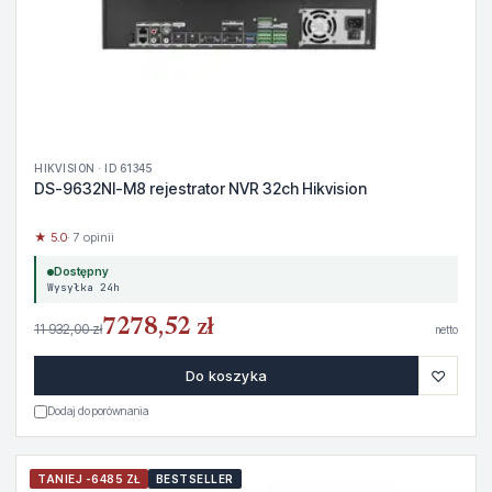
HIKVISION · ID 61345
DS-9632NI-M8 rejestrator NVR 32ch Hikvision
★ 5.0
· 7 opinii
Dostępny
Wysyłka 24h
7278,52 zł
11 932,00 zł
netto
♡
Do koszyka
Dodaj do porównania
TANIEJ -6485 ZŁ
BESTSELLER