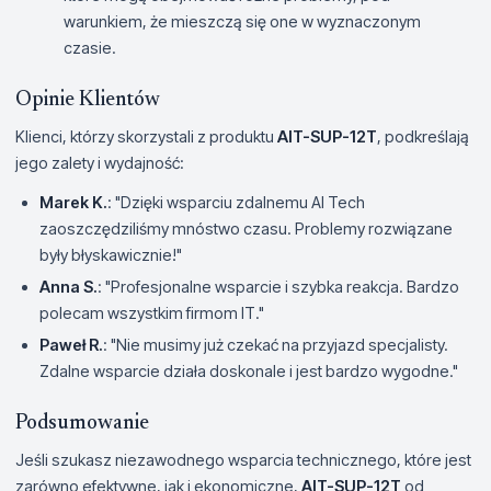
warunkiem, że mieszczą się one w wyznaczonym
czasie.
Opinie Klientów
Klienci, którzy skorzystali z produktu
AIT-SUP-12T
, podkreślają
jego zalety i wydajność:
Marek K.
: "Dzięki wsparciu zdalnemu AI Tech
zaoszczędziliśmy mnóstwo czasu. Problemy rozwiązane
były błyskawicznie!"
Anna S.
: "Profesjonalne wsparcie i szybka reakcja. Bardzo
polecam wszystkim firmom IT."
Paweł R.
: "Nie musimy już czekać na przyjazd specjalisty.
Zdalne wsparcie działa doskonale i jest bardzo wygodne."
Podsumowanie
Jeśli szukasz niezawodnego wsparcia technicznego, które jest
zarówno efektywne, jak i ekonomiczne,
AIT-SUP-12T
od