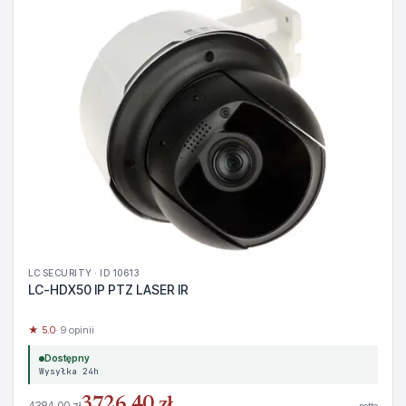
LC SECURITY · ID 10613
LC-HDX50 IP PTZ LASER IR
★ 5.0
· 9 opinii
Dostępny
Wysyłka 24h
3726,40 zł
4384,00 zł