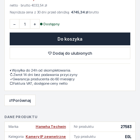
netto · brutto 4033,54 zł
Najniższa cena z 30 dni przed obniżką:
4745,34 zł
brutto
−
+
● Dostępny
Do koszyka
♡ Dodaj do ulubionych
◐
Wysyłka do 24h od skompletowania.
↻
Zwrot 14 dni bez podawania przyczyny
✓
Gwarancja producenta do 60 miesięcy
▢
Faktura VAT, dostępne ceny netto
⇄
Porównaj
DANE PRODUKTU
Marka
Hanwha Techwin
Nr produktu
27583
Kategoria
Kamery IP zewnetrzne
Typ produktu
EOL