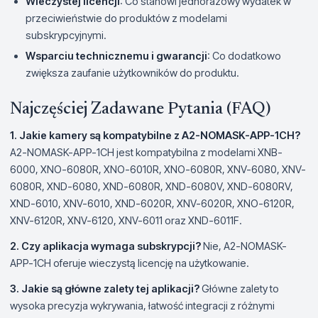
Wieczystej licencji
: Co stanowi jednorazowy wydatek w
przeciwieństwie do produktów z modelami
subskrypcyjnymi.
Wsparciu technicznemu i gwarancji
: Co dodatkowo
zwiększa zaufanie użytkowników do produktu.
Najczęściej Zadawane Pytania (FAQ)
1. Jakie kamery są kompatybilne z A2-NOMASK-APP-1CH?
A2-NOMASK-APP-1CH jest kompatybilna z modelami XNB-
6000, XNO-6080R, XNO-6010R, XNO-6080R, XNV-6080, XNV-
6080R, XND-6080, XND-6080R, XND-6080V, XND-6080RV,
XND-6010, XNV-6010, XND-6020R, XNV-6020R, XNO-6120R,
XNV-6120R, XNV-6120, XNV-6011 oraz XND-6011F.
2. Czy aplikacja wymaga subskrypcji?
Nie, A2-NOMASK-
APP-1CH oferuje wieczystą licencję na użytkowanie.
3. Jakie są główne zalety tej aplikacji?
Główne zalety to
wysoka precyzja wykrywania, łatwość integracji z różnymi