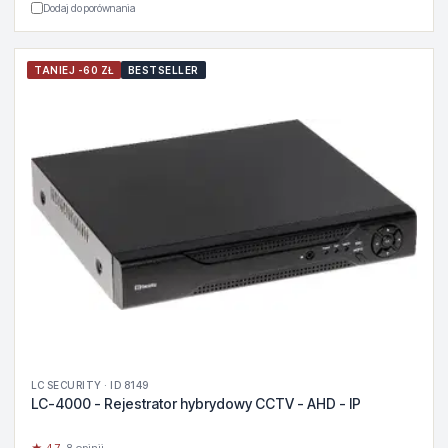
Dodaj do porównania
TANIEJ -60 ZŁ
BESTSELLER
LC SECURITY · ID 8149
LC-4000 - Rejestrator hybrydowy CCTV - AHD - IP
★ 4.7
· 8 opinii