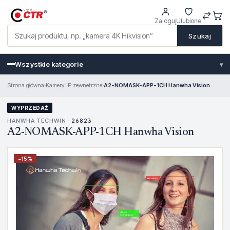
Zaloguj
Ulubione
Szukaj
Wszystkie kategorie
▾
Strona główna
›
Kamery IP zewnetrzne
›
A2-NOMASK-APP-1CH Hanwha Vision
WYPRZEDAŻ
HANWHA TECHWIN ·
26823
A2-NOMASK-APP-1CH Hanwha Vision
−
15
%