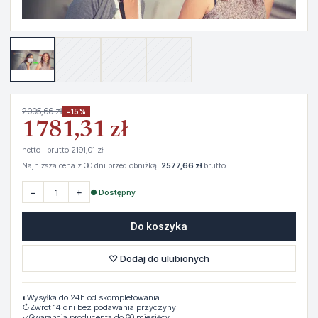
2095,66 zł
−15%
1781,31 zł
netto · brutto 2191,01 zł
Najniższa cena z 30 dni przed obniżką:
2577,66 zł
brutto
−
+
● Dostępny
Do koszyka
♡ Dodaj do ulubionych
◐
Wysyłka do 24h od skompletowania.
↻
Zwrot 14 dni bez podawania przyczyny
✓
Gwarancja producenta do 60 miesięcy