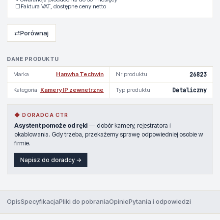
▢
Faktura VAT, dostępne ceny netto
⇄
Porównaj
DANE PRODUKTU
Marka
Hanwha Techwin
Nr produktu
26823
Kategoria
Kamery IP zewnetrzne
Typ produktu
Detaliczny
◆ DORADCA CTR
Asystent pomoże od ręki
— dobór kamery, rejestratora i
okablowania. Gdy trzeba, przekażemy sprawę odpowiedniej osobie w
firmie.
Napisz do doradcy →
Opis
Specyfikacja
Pliki do pobrania
Opinie
Pytania i odpowiedzi