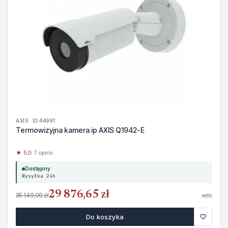
AXIS · ID 44991
Termowizyjna kamera ip AXIS Q1942-E
★ 5.0
· 7 opinii
Dostępny
Wysyłka 24h
29 876,65 zł
35 149,00 zł
netto
♡
Do koszyka