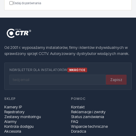
Dodaj do porównania
Od 2001 r. wyposażamy instalatorów, firmy i klientów indywidualnych w
sprawdzony sprzęt CCTV. Autoryzowany dystrybutor wiodących marek.
NEWSLETTER DLA INSTALATORÓW
WKRÓTCE
Zapisz
SKLEP
POMOC
Kamery IP
Kontakt
Rejestratory
Reklamacje i zwroty
Zestawy monitoringu
Status zamówienia
Alarmy
FAQ
Kontrola dostępu
Wsparcie techniczne
Akcesoria
Doradca