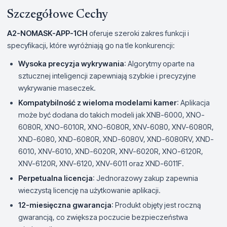
Szczegółowe Cechy
A2-NOMASK-APP-1CH
oferuje szeroki zakres funkcji i
specyfikacji, które wyróżniają go na tle konkurencji:
Wysoka precyzja wykrywania
: Algorytmy oparte na
sztucznej inteligencji zapewniają szybkie i precyzyjne
wykrywanie maseczek.
Kompatybilność z wieloma modelami kamer
: Aplikacja
może być dodana do takich modeli jak XNB-6000, XNO-
6080R, XNO-6010R, XNO-6080R, XNV-6080, XNV-6080R,
XND-6080, XND-6080R, XND-6080V, XND-6080RV, XND-
6010, XNV-6010, XND-6020R, XNV-6020R, XNO-6120R,
XNV-6120R, XNV-6120, XNV-6011 oraz XND-6011F.
Perpetualna licencja
: Jednorazowy zakup zapewnia
wieczystą licencję na użytkowanie aplikacji.
12-miesięczna gwarancja
: Produkt objęty jest roczną
gwarancją, co zwiększa poczucie bezpieczeństwa