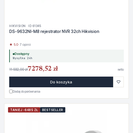
HIKVISION · ID 61345
DS-9632NI-M8 rejestrator NVR 32ch Hikvision
★ 5.0
· 7 opinii
Dostępny
Wysyłka 24h
7278,52 zł
11 932,00 zł
netto
♡
Do koszyka
Dodaj do porównania
TANIEJ -6485 ZŁ
BESTSELLER