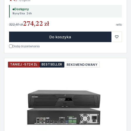
Dostępny
Wysyłka 24h
274,22 zł
322,61 zł
netto
♡
Do koszyka
Dodaj do porównania
TANIEJ -5724 ZŁ
BESTSELLER
REKOMENDOWANY