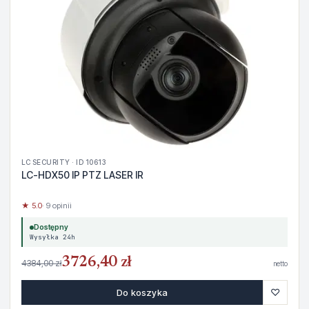
LC SECURITY · ID 10613
LC-HDX50 IP PTZ LASER IR
★ 5.0
· 9 opinii
Dostępny
Wysyłka 24h
3726,40 zł
4384,00 zł
netto
♡
Do koszyka