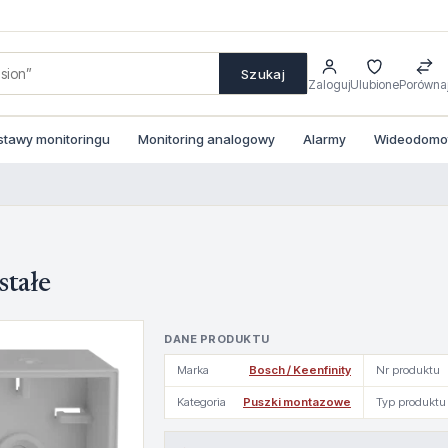
Szukaj
Zaloguj
Ulubione
Porówna
stawy monitoringu
Monitoring analogowy
Alarmy
Wideodomofo
stałe
DANE PRODUKTU
Marka
Bosch / Keenfinity
Nr produktu
Kategoria
Puszki montazowe
Typ produktu