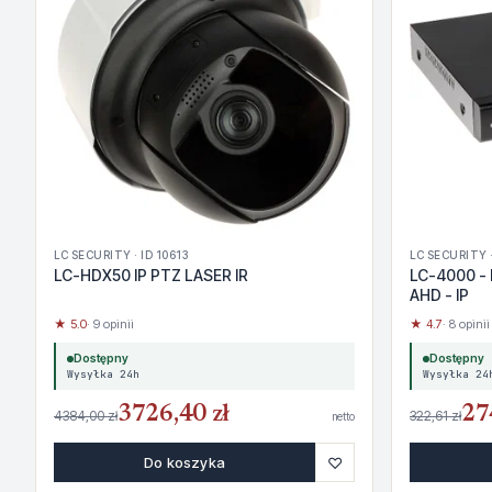
LC SECURITY · ID 10613
LC SECURITY ·
LC-HDX50 IP PTZ LASER IR
LC-4000 - 
AHD - IP
★ 5.0
· 9 opinii
★ 4.7
· 8 opinii
Dostępny
Dostępny
Wysyłka 24h
Wysyłka 24
3726,40 zł
27
4384,00 zł
322,61 zł
netto
♡
Do koszyka