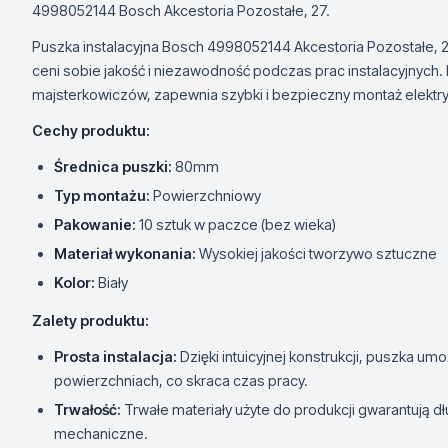
4998052144 Bosch Akcestoria Pozostałe, 27.
Puszka instalacyjna Bosch 4998052144 Akcestoria Pozostałe, 2
ceni sobie jakość i niezawodność podczas prac instalacyjnych. I
majsterkowiczów, zapewnia szybki i bezpieczny montaż elektr
Cechy produktu:
Średnica puszki:
80mm
Typ montażu:
Powierzchniowy
Pakowanie:
10 sztuk w paczce (bez wieka)
Materiał wykonania:
Wysokiej jakości tworzywo sztuczne
Kolor:
Biały
Zalety produktu:
Prosta instalacja:
Dzięki intuicyjnej konstrukcji, puszka um
powierzchniach, co skraca czas pracy.
Trwałość:
Trwałe materiały użyte do produkcji gwarantują 
mechaniczne.