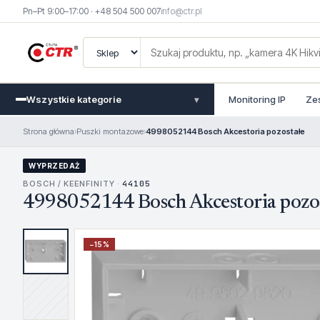
Pn–Pt 9:00–17:00 · +48 504 500 007
info@ctr.pl
Wszystkie kategorie
Monitoring IP
Ze
▾
Strona główna
›
Puszki montazowe
›
4998052144 Bosch Akcestoria pozostałe
WYPRZEDAŻ
BOSCH / KEENFINITY ·
44105
4998052144 Bosch Akcestoria pozo
−
15
%