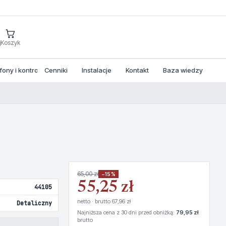
j
Koszyk
ny i kontrola dostepu
Cenniki
Instalacje
Kontakt
Baza wiedzy
65,00 zł
−15%
55,25 zł
44105
netto · brutto 67,96 zł
Detaliczny
Najniższa cena z 30 dni przed obniżką:
79,95 zł
brutto