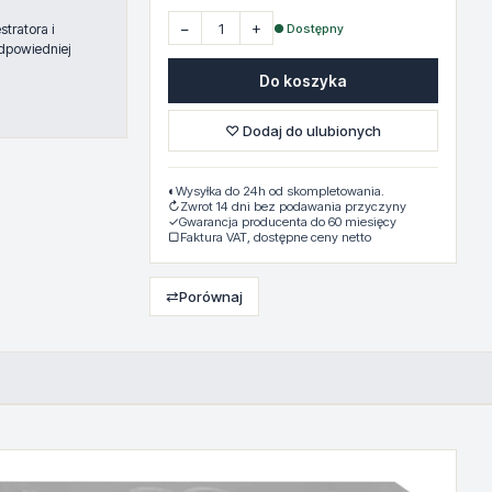
−
+
● Dostępny
tratora i
dpowiedniej
Do koszyka
♡ Dodaj do ulubionych
◐
Wysyłka do 24h od skompletowania.
↻
Zwrot 14 dni bez podawania przyczyny
✓
Gwarancja producenta do 60 miesięcy
▢
Faktura VAT, dostępne ceny netto
⇄
Porównaj