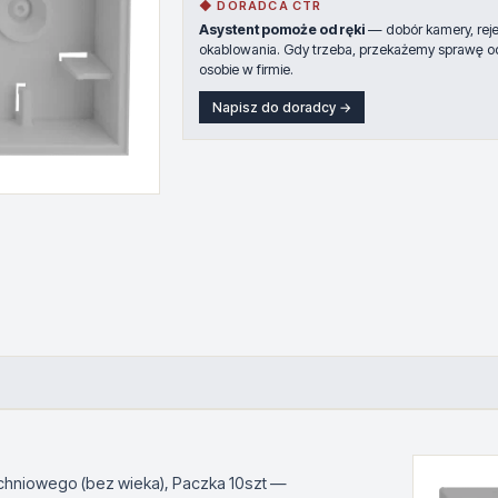
◆ DORADCA CTR
Asystent pomoże od ręki
— dobór kamery, rejes
okablowania. Gdy trzeba, przekażemy sprawę o
osobie w firmie.
Napisz do doradcy →
chniowego (bez wieka), Paczka 10szt —