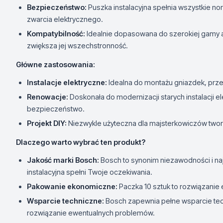
Bezpieczeństwo:
Puszka instalacyjna spełnia wszystkie n
zwarcia elektrycznego.
Kompatybilność:
Idealnie dopasowana do szerokiej gamy a
zwiększa jej wszechstronność.
Główne zastosowania:
Instalacje elektryczne:
Idealna do montażu gniazdek, prze
Renowacje:
Doskonała do modernizacji starych instalacji 
bezpieczeństwo.
Projekt DIY:
Niezwykle użyteczna dla majsterkowiczów twor
Dlaczego warto wybrać ten produkt?
Jakość marki Bosch:
Bosch to synonim niezawodności i naj
instalacyjna spełni Twoje oczekiwania.
Pakowanie ekonomiczne:
Paczka 10 sztuk to rozwiązanie
Wsparcie techniczne:
Bosch zapewnia pełne wsparcie tech
rozwiązanie ewentualnych problemów.