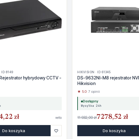
 ID 8149
HIKVISION · ID 61345
Rejestrator hybrydowy CCTV -
DS-9632NI-M8 rejestrator NV
Hikvision
★ 5.0
· 7 opinii
Dostępny
h
Wysyłka 24h
4,22 zł
7278,52 zł
11 932,00 zł
netto
♡
Do koszyka
Do koszyka