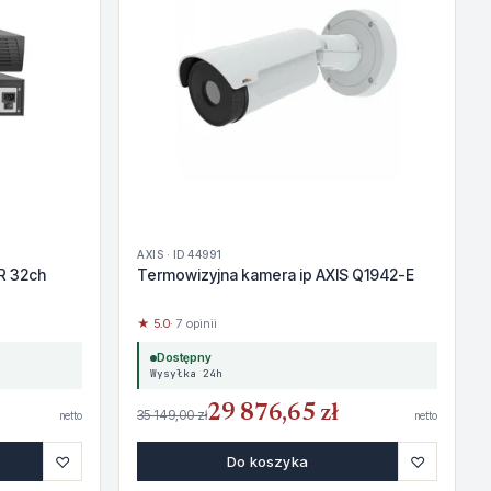
AXIS · ID 44991
R 32ch
Termowizyjna kamera ip AXIS Q1942-E
★ 5.0
· 7 opinii
Dostępny
Wysyłka 24h
29 876,65 zł
35 149,00 zł
netto
netto
♡
♡
Do koszyka