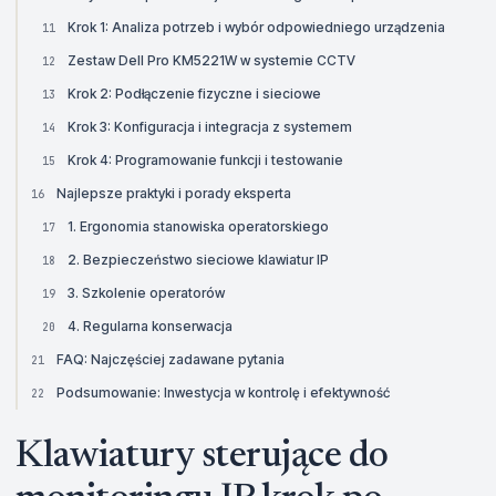
Krok 1: Analiza potrzeb i wybór odpowiedniego urządzenia
11
Zestaw Dell Pro KM5221W w systemie CCTV
12
Krok 2: Podłączenie fizyczne i sieciowe
13
Krok 3: Konfiguracja i integracja z systemem
14
Krok 4: Programowanie funkcji i testowanie
15
Najlepsze praktyki i porady eksperta
16
1. Ergonomia stanowiska operatorskiego
17
2. Bezpieczeństwo sieciowe klawiatur IP
18
3. Szkolenie operatorów
19
4. Regularna konserwacja
20
FAQ: Najczęściej zadawane pytania
21
Podsumowanie: Inwestycja w kontrolę i efektywność
22
Klawiatury sterujące do