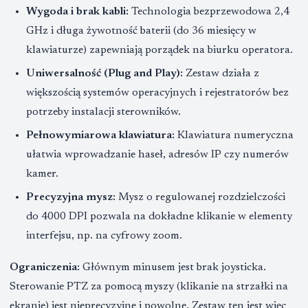
Wygoda i brak kabli:
Technologia bezprzewodowa 2,4
GHz i długa żywotność baterii (do 36 miesięcy w
klawiaturze) zapewniają porządek na biurku operatora.
Uniwersalność (Plug and Play):
Zestaw działa z
większością systemów operacyjnych i rejestratorów bez
potrzeby instalacji sterowników.
Pełnowymiarowa klawiatura:
Klawiatura numeryczna
ułatwia wprowadzanie haseł, adresów IP czy numerów
kamer.
Precyzyjna mysz:
Mysz o regulowanej rozdzielczości
do 4000 DPI pozwala na dokładne klikanie w elementy
interfejsu, np. na cyfrowy zoom.
Ograniczenia:
Głównym minusem jest brak joysticka.
Sterowanie PTZ za pomocą myszy (klikanie na strzałki na
ekranie) jest nieprecyzyjne i powolne. Zestaw ten jest więc