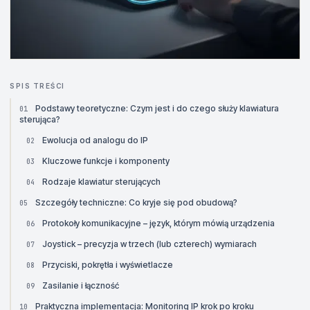
SPIS TREŚCI
Podstawy teoretyczne: Czym jest i do czego służy klawiatura
01
sterująca?
Ewolucja od analogu do IP
02
Kluczowe funkcje i komponenty
03
Rodzaje klawiatur sterujących
04
Szczegóły techniczne: Co kryje się pod obudową?
05
Protokoły komunikacyjne – język, którym mówią urządzenia
06
Joystick – precyzja w trzech (lub czterech) wymiarach
07
Przyciski, pokrętła i wyświetlacze
08
Zasilanie i łączność
09
Praktyczna implementacja: Monitoring IP krok po kroku
10