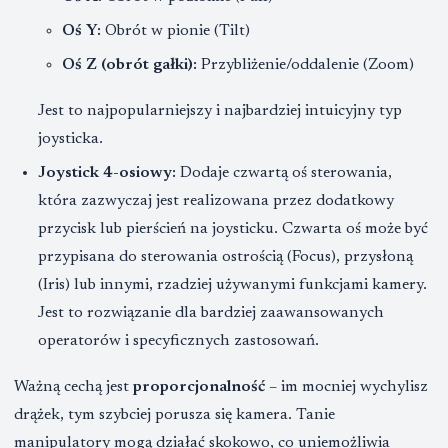
Oś Y:
Obrót w pionie (Tilt)
Oś Z (obrót gałki):
Przybliżenie/oddalenie (Zoom)
Jest to najpopularniejszy i najbardziej intuicyjny typ
joysticka.
Joystick 4-osiowy:
Dodaje czwartą oś sterowania,
która zazwyczaj jest realizowana przez dodatkowy
przycisk lub pierścień na joysticku. Czwarta oś może być
przypisana do sterowania ostrością (Focus), przysłoną
(Iris) lub innymi, rzadziej używanymi funkcjami kamery.
Jest to rozwiązanie dla bardziej zaawansowanych
operatorów i specyficznych zastosowań.
Ważną cechą jest
proporcjonalność
– im mocniej wychylisz
drążek, tym szybciej porusza się kamera. Tanie
manipulatory mogą działać skokowo, co uniemożliwia