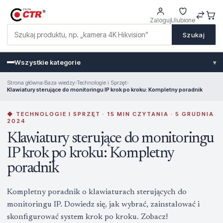
Zaloguj
Ulubione
Szukaj
Wszystkie kategorie
▾
Strona główna
›
Baza wiedzy
›
Technologie i Sprzęt
›
Klawiatury sterujące do monitoringu IP krok po kroku: Kompletny poradnik
◆ TECHNOLOGIE I SPRZĘT · 15 MIN CZYTANIA · 5 GRUDNIA
2024
Klawiatury sterujące do monitoringu
IP krok po kroku: Kompletny
poradnik
Kompletny poradnik o klawiaturach sterujących do
monitoringu IP. Dowiedz się, jak wybrać, zainstalować i
skonfigurować system krok po kroku. Zobacz!