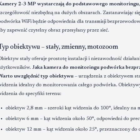
Kamery 2-3 MP wystarczają do podstawowego monitoringu
szczegółowość niezbędną na dużych obszarach. Zastanawiając si
podwórka WiFi będzie odpowiednia dla transmisji bezprzewodowe
aby zapewnić czytelny obraz przesyłany przez sieć.
Typ obiektywu – stały, zmienny, motozoom
Obiektyw stały oferuje prostotę instalacji i niezawodność działan
użytkowników.
Jaka kamera do monitoringu podwórka bezprze
Warto uwzględnić typ obiektywu
– urządzenia z obiektywem st
widzenia idealny do monitorowania całego podwórka. Obiektyw
widzenia do specyfiki terenu:
obiektyw 2,8 mm – szeroki kąt widzenia do 100°, idealny na
obiektyw 6 mm – kąt widzenia około 50°, odpowiedni do pre
obiektyw 12 mm – kąt widzenia około 25°, przeznaczony do o