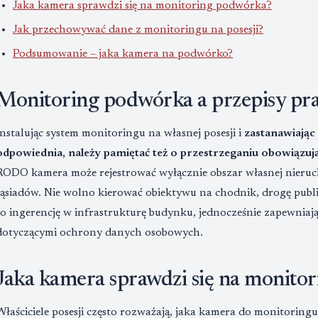
Jaka kamera sprawdzi się na monitoring podwórka?
Jak przechowywać dane z monitoringu na posesji?
Podsumowanie – jaka kamera na podwórko?
Monitoring podwórka a przepisy pr
Instalując system monitoringu na własnej posesji i
zastanawiając
odpowiednia, należy pamiętać też o przestrzeganiu obowiązu
RODO kamera może rejestrować wyłącznie obszar własnej nieruc
sąsiadów. Nie wolno kierować obiektywu na chodnik, drogę public
to ingerencję w infrastrukturę budynku, jednocześnie zapewni
dotyczącymi ochrony danych osobowych.
Jaka kamera sprawdzi się na monito
Właściciele posesji często rozważają, jaka kamera do monitori