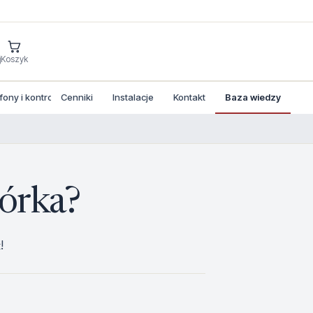
j
Koszyk
ny i kontrola dostepu
Cenniki
Instalacje
Kontakt
Baza wiedzy
órka?
!