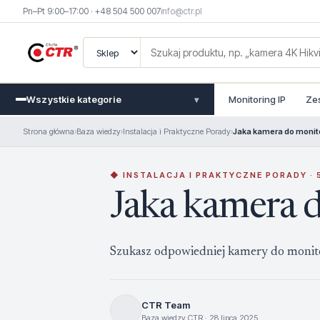
Pn–Pt 9:00–17:00 · +48 504 500 007
info@ctr.pl
Wszystkie kategorie
Monitoring IP
Ze
▾
Strona główna
›
Baza wiedzy
›
Instalacja i Praktyczne Porady
›
Jaka kamera do monit
◆ INSTALACJA I PRAKTYCZNE PORADY · 5
Jaka kamera 
Szukasz odpowiedniej kamery do monitor
CTR Team
Baza wiedzy CTR · 28 lipca 2025