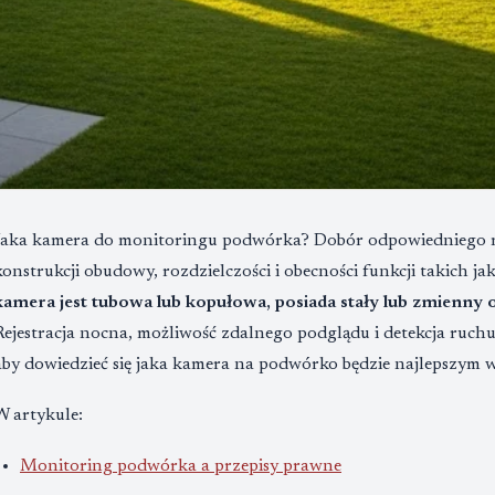
Jaka kamera do monitoringu podwórka? Dobór odpowiedniego m
konstrukcji obudowy, rozdzielczości i obecności funkcji takich j
kamera jest tubowa lub kopułowa, posiada stały lub zmienny 
Rejestracja nocna, możliwość zdalnego podglądu i detekcja ruchu
aby dowiedzieć się jaka kamera na podwórko będzie najlepszym 
W artykule:
Monitoring podwórka a przepisy prawne