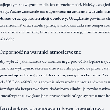
najlepszym rozwiązaniem dla ich nieruchomości. Należy uwzglę
pracy. Ważne znaczenie ma
odporność na zmienne warunki atm
obrazu oraz typ konstrukcji obudowy
. Urządzenie powinno ch
szczelności IP oraz stabilną pracą w szerokim zakresie temperatu
zaawansowane funkcje, które znacząco ułatwiają monitorowanie
całą dobę.
Odporność na warunki atmosferyczne
Aby wybrać, jaka kamera do monitoringu podwórka będzie najodp
musi ona wytrzymać ekstremalne warunki pogodowe przez cały
gwarantuje ochronę przed deszczem, śniegiem i kurzem.
Zakr
od -30°C do +60°C, co zapewnia niezawodną pracę zarówno w upa
Rozwiązania bezprzewodowe dodatkowo eliminują ryzyko uszko
atmosferyczne, zwiększając niezawodność całego systemu monit
Typ obudowy – kopułowa, tubowa, kompaktowa