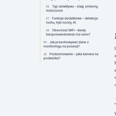
Typ obiektywu – stały, zmienny,
06
motozoom
Funkcje dodatkowe – detekcja
07
ruchu, tryb nocny, AI
Obecność WiFi – kiedy
08
bezprzewodowość ma sens?
Jak przechowywać dane z
09
monitoringu na posesji?
Podsumowanie – jaka kamera na
10
podwórko?