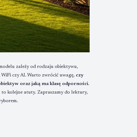
odelu zależy od rodzaju obiektywu,
ak WiFi czy AI. Warto zwrócić uwagę,
czy
obiektyw oraz jaką ma klasę odporności.
 to kolejne atuty. Zapraszamy do lektury,
wyborem.