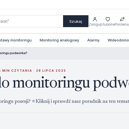
Szukaj
Zaloguj
Ulubione
Porówna
stawy monitoringu
Monitoring analogowy
Alarmy
Wideodomofo
oringu podwórka?
 MIN CZYTANIA · 28 LIPCA 2025
do monitoringu podw
ingu posesji? ⭐Kliknij i sprawdź nasz poradnik na ten temat