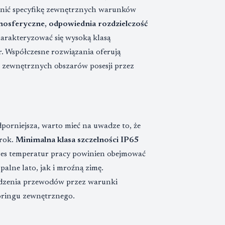
dnić specyfikę zewnętrznych warunków
osferyczne, odpowiednia rozdzielczość
arakteryzować się wysoką klasą
r. Współczesne rozwiązania oferują
 zewnętrznych obszarów posesji przez
orniejsza, warto mieć na uwadze to, że
 rok.
Minimalna klasa szczelności IP65
es temperatur pracy powinien obejmować
lne lato, jak i mroźną zimę.
dzenia przewodów przez warunki
oringu zewnętrznego.