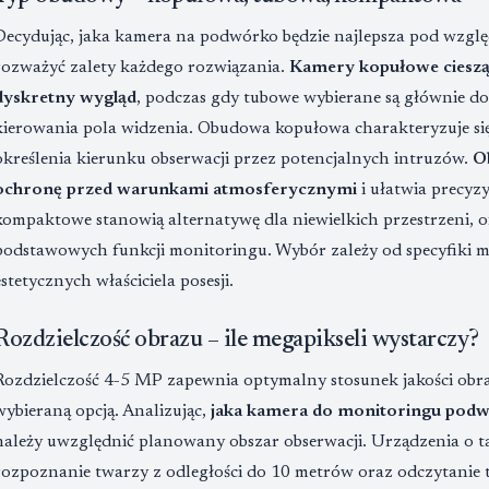
Decydując, jaka kamera na podwórko będzie najlepsza pod wzgl
rozważyć zalety każdego rozwiązania.
Kamery kopułowe cieszą 
dyskretny wygląd
, podczas gdy tubowe wybierane są głównie 
kierowania pola widzenia. Obudowa kopułowa charakteryzuje si
określenia kierunku obserwacji przez potencjalnych intruzów.
O
ochronę przed warunkami atmosferycznymi
i ułatwia precyz
kompaktowe stanowią alternatywę dla niewielkich przestrzeni, 
podstawowych funkcji monitoringu. Wybór zależy od specyfiki m
estetycznych właściciela posesji.
Rozdzielczość obrazu – ile megapikseli wystarczy?
Rozdzielczość 4-5 MP zapewnia optymalny stosunek jakości obrazu
wybieraną opcją. Analizując,
jaka kamera do monitoringu podwó
należy uwzględnić planowany obszar obserwacji. Urządzenia o tak
rozpoznanie twarzy z odległości do 10 metrów oraz odczytanie t