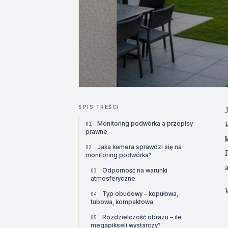
SPIS TREŚCI
Monitoring podwórka a przepisy
01
prawne
Jaka kamera sprawdzi się na
02
monitoring podwórka?
Odporność na warunki
03
atmosferyczne
Typ obudowy – kopułowa,
04
tubowa, kompaktowa
Rozdzielczość obrazu – ile
05
megapikseli wystarczy?