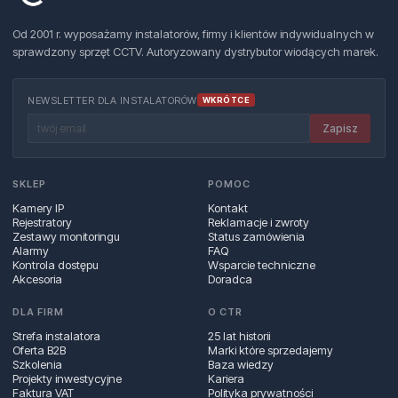
Od 2001 r. wyposażamy instalatorów, firmy i klientów indywidualnych w
sprawdzony sprzęt CCTV. Autoryzowany dystrybutor wiodących marek.
NEWSLETTER DLA INSTALATORÓW
WKRÓTCE
Zapisz
SKLEP
POMOC
Kamery IP
Kontakt
Rejestratory
Reklamacje i zwroty
Zestawy monitoringu
Status zamówienia
Alarmy
FAQ
Kontrola dostępu
Wsparcie techniczne
Akcesoria
Doradca
DLA FIRM
O CTR
Strefa instalatora
25 lat historii
Oferta B2B
Marki które sprzedajemy
Szkolenia
Baza wiedzy
Projekty inwestycyjne
Kariera
Faktura VAT
Polityka prywatności