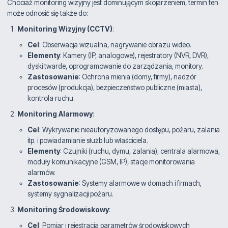
Chociaż monitoring wizyjny jest dominującym skojarzeniem, termin ten
może odnosić się także do:
Monitoring Wizyjny (CCTV)
:
Cel
: Obserwacja wizualna, nagrywanie obrazu wideo.
Elementy
: Kamery (IP, analogowe), rejestratory (NVR, DVR),
dyski twarde, oprogramowanie do zarządzania, monitory.
Zastosowanie
: Ochrona mienia (domy, firmy), nadzór
procesów (produkcja), bezpieczeństwo publiczne (miasta),
kontrola ruchu.
Monitoring Alarmowy
:
Cel
: Wykrywanie nieautoryzowanego dostępu, pożaru, zalania
itp. i powiadamianie służb lub właściciela.
Elementy
: Czujniki (ruchu, dymu, zalania), centrala alarmowa,
moduły komunikacyjne (GSM, IP), stacje monitorowania
alarmów.
Zastosowanie
: Systemy alarmowe w domach i firmach,
systemy sygnalizacji pożaru.
Monitoring Środowiskowy
:
Cel
: Pomiar i rejestracja parametrów środowiskowych