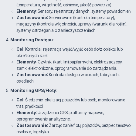
(temperatura, wilgotność, ciśnienie, jakość powietrza).
Elementy
: Sensory, rejestratory danych, systemy powiadomień.
Zastosowanie
: Serwerownie (kontrola temperatury),
magazyny (kontrola wilgotności), uprawy (warunki dla roślin),
systemy ostrzegania o zanieczyszczeniach.
Monitoring Dostępu
:
Cel
: Kontrola i rejestracja wejść/wyjść osób do/z obiektu lub
określonych stref.
Elementy
: Czytniki (kart, linii papilarnych), elektrozaczepy,
zamki elektroniczne, oprogramowanie do zarządzania.
Zastosowanie
: Kontrola dostępu w biurach, fabrykach,
osiedlach.
Monitoring GPS/Floty
:
Cel
: Śledzenie lokalizacji pojazdów lub osób, monitorowanie
tras, prędkości.
Elementy
: Urządzenia GPS, platformy mapowe,
oprogramowanie analityczne.
Zastosowanie
: Zarządzanie flotą pojazdów, bezpieczeństwo
osobiste, logistyka.