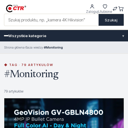
Zaloguj
Ulubione
Szukaj
Wszystkie kategorie
▾
Strona główna
›
Baza wiedzy
›
#Monitoring
◆ TAG · 79 ARTYKUŁÓW
#Monitoring
79 artykułów