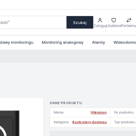
Szukaj
Zaloguj
Ulubione
Porówna
stawy monitoringu
Monitoring analogowy
Alarmy
Wideodomofo
DANE PRODUKTU
Marka
Hikvision
Nr produktu
Kategoria
Kontrolery dostepu
Typ produktu