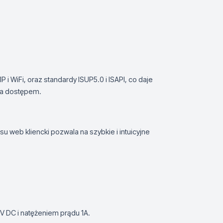
 i WiFi, oraz standardy ISUP5.0 i ISAPI, co daje
ia dostępem.
u web kliencki pozwala na szybkie i intuicyjne
2V DC i natężeniem prądu 1A.