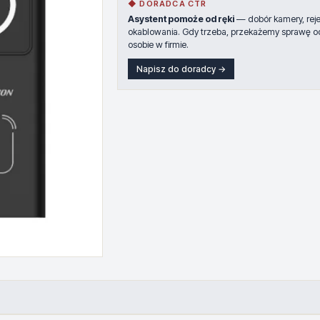
◆ DORADCA CTR
Asystent pomoże od ręki
— dobór kamery, rejes
okablowania. Gdy trzeba, przekażemy sprawę o
osobie w firmie.
Napisz do doradcy →