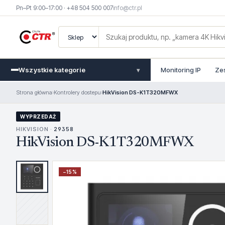
Pn–Pt 9:00–17:00 · +48 504 500 007
info@ctr.pl
Wszystkie kategorie
Monitoring IP
Ze
▾
Strona główna
›
Kontrolery dostepu
›
HikVision DS-K1T320MFWX
WYPRZEDAŻ
HIKVISION ·
29358
HikVision DS-K1T320MFWX
−
15
%