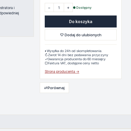
−
+
● Dostępny
tratora i
dpowiedniej
Do koszyka
♡ Dodaj do ulubionych
◐
Wysyłka do 24h od skompletowania.
↻
Zwrot 14 dni bez podawania przyczyny
✓
Gwarancja producenta do 60 miesięcy
▢
Faktura VAT, dostępne ceny netto
Strona producenta →
⇄
Porównaj