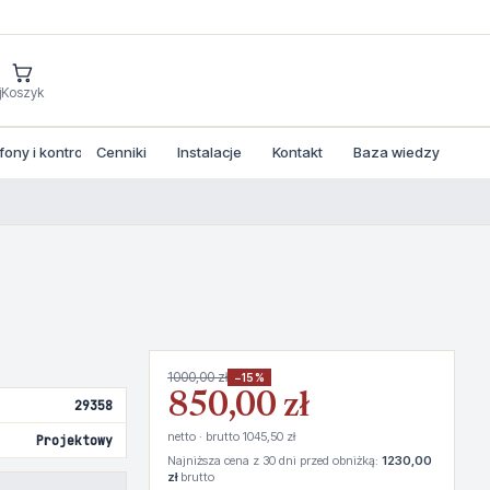
j
Koszyk
ny i kontrola dostepu
Cenniki
Instalacje
Kontakt
Baza wiedzy
1000,00 zł
−15%
850,00 zł
29358
netto · brutto 1045,50 zł
Projektowy
Najniższa cena z 30 dni przed obniżką:
1230,00
zł
brutto