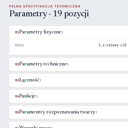
PEŁNA SPECYFIKACJA TECHNICZNA
Parametry · 19 pozycji
Parametry fizyczne
01
2
Ekran
2.4-calowy LCD
Parametry techniczne
02
5
Łączność
03
3
Funkcje
04
3
Paramentry rozpoznawania twarzy
05
3